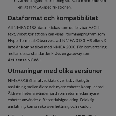
All mottagande utrustning ska vara
optoisolerad
enligt NMEA-specifikationen.
Dataformat och kompatibilitet
All NMEA 0183-data skickas som utskrivbar ASCII-
text, vilket gör att den kan visas i terminalprogram som
HyperTerminal. Observera att NMEA 0183-HS eller v3
inte är kompatibel
med NMEA 2000. För konvertering
mellan dessa standarder krävs en gateway som
Actisense NGW-1
.
Utmaningar med olika versioner
NMEA 0183 har utvecklats över tid, vilket gör
anslutning mellan äldre och nyare enheter komplicerad.
Äldre enheter använder jord som retur, medan nyare
enheter använder differentialsignalering. Felaktig
anslutning kan orsaka överhettning och skador.