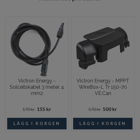
Victron Energy -
Victron Energy - MPPT
Solcellskabel 3 meter, 4
WireBox-L Tr 150-70
mm2
VE.Can
155 kr
500 kr
170 kr
570 kr