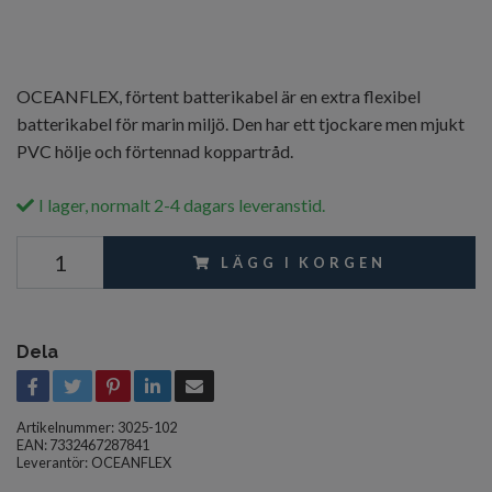
OCEANFLEX, förtent batterikabel är en extra flexibel
batterikabel för marin miljö. Den har ett tjockare men mjukt
PVC hölje och förtennad koppartråd.
I lager, normalt 2-4 dagars leveranstid.
LÄGG I KORGEN
Dela
Artikelnummer:
3025-102
EAN: 7332467287841
Leverantör:
OCEANFLEX