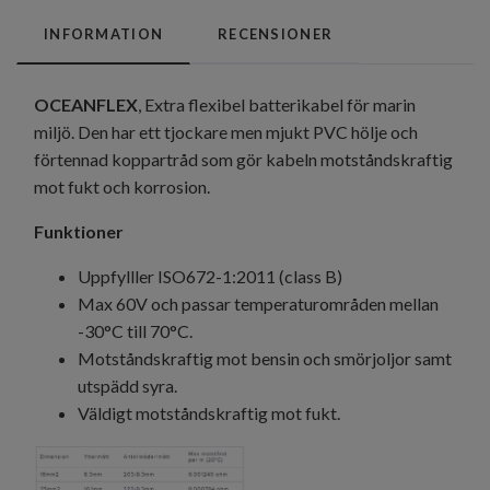
INFORMATION
RECENSIONER
OCEANFLEX
, Extra flexibel batterikabel för marin
miljö. Den har ett tjockare men mjukt PVC hölje och
förtennad koppartråd som gör kabeln motståndskraftig
mot fukt och korrosion.
Funktioner
Uppfylller ISO672-1:2011 (class B)
Max 60V och passar temperaturområden mellan
-30°C till 70°C.
Motståndskraftig mot bensin och smörjoljor samt
utspädd syra.
Väldigt motståndskraftig mot fukt.