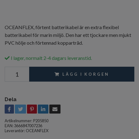
OCEANFLEX, förtent batterikabel är en extra flexibel
batterikabel för marin miljö. Den har ett tjockare men mjukt
PVC hölje och förtennad koppartråd.
I lager, normalt 2-4 dagars leveranstid.
LÄGG I KORGEN
Dela
Artikelnummer:
P205850
EAN: 3666847007236
Leverantör:
OCEANFLEX