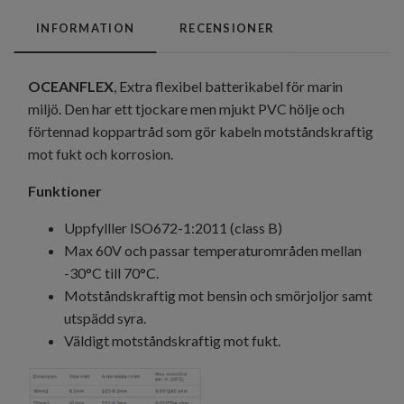
INFORMATION
RECENSIONER
OCEANFLEX
, Extra flexibel batterikabel för marin
miljö. Den har ett tjockare men mjukt PVC hölje och
förtennad koppartråd som gör kabeln motståndskraftig
mot fukt och korrosion.
Funktioner
Uppfylller ISO672-1:2011 (class B)
Max 60V och passar temperaturområden mellan
-30°C till 70°C.
Motståndskraftig mot bensin och smörjoljor samt
utspädd syra.
Väldigt motståndskraftig mot fukt.