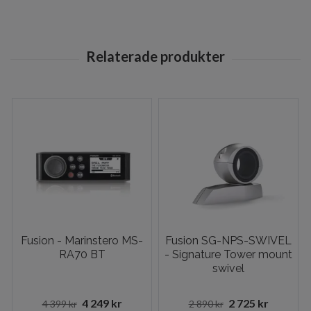
Fusion - Marinstero MS-
Fusion SG-NPS-SWIVEL
RA70 BT
- Signature Tower mount
swivel
4 249 kr
2 725 kr
4 399 kr
2 890 kr