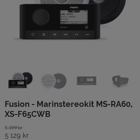
Fusion - Marinstereokit MS-RA60,
XS-F65CWB
5 399 kr
5 129 kr