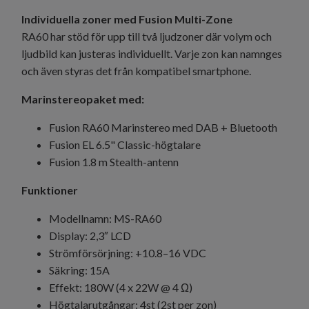
Individuella zoner med Fusion Multi-Zone
RA60 har stöd för upp till två ljudzoner där volym och
ljudbild kan justeras individuellt. Varje zon kan namnges
och även styras det från kompatibel smartphone.
Marinstereopaket med:
Fusion RA60 Marinstereo med DAB + Bluetooth
Fusion EL 6.5" Classic-högtalare
Fusion 1.8 m Stealth-antenn
Funktioner
Modellnamn: MS-RA60
Display: 2,3″ LCD
Strömförsörjning: +10.8–16 VDC
Säkring: 15A
Effekt: 180W (4 x 22W @ 4 Ω)
Högtalarutgångar: 4st (2st per zon)