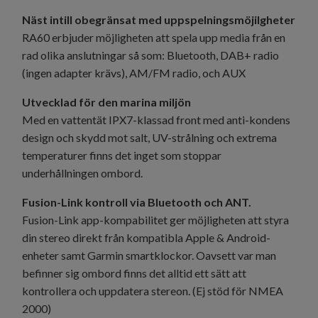
Näst intill obegränsat med uppspelningsmöjilgheter
RA60 erbjuder möjligheten att spela upp media från en
rad olika anslutningar så som: Bluetooth, DAB+ radio
(ingen adapter krävs), AM/FM radio, och AUX
Utvecklad för den marina miljön
Med en vattentät IPX7-klassad front med anti-kondens
design och skydd mot salt, UV-strålning och extrema
temperaturer finns det inget som stoppar
underhållningen ombord.
Fusion-Link kontroll via Bluetooth och ANT.
Fusion-Link app-kompabilitet ger möjligheten att styra
din stereo direkt från kompatibla Apple & Android-
enheter samt Garmin smartklockor. Oavsett var man
befinner sig ombord finns det alltid ett sätt att
kontrollera och uppdatera stereon. (Ej stöd för NMEA
2000)