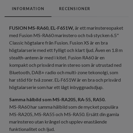
INFORMATION
RECENSIONER
FUSION MS-RA60, EL-F651W,
är ett marinstereopaket
med Fusion MS-RA60 marinstero och två stycken 6.5"
Classic högtalare från Fusion. Fusion XS är en bra
högtalarserie med ett fylligt och klart ljud. Även en 1.8 m
stealth-antenn är med i kitet. Fusion RA60 är en
kompakt och prisvärd marin stereo som är utrustad ned
Bluetooth, DAB+ radio och multi-zone tekonolgi, som
har stöd för två zoner. EL-F651W är en bra och prisvärd
högtalarserie som har ett lågt inbyggnadsdjup.
Samma hålbild som MS-RA205, RA-55, RA50.
MS-RA60 har samma hålbild som de mycket populära
MS-RA205, MS-RA55 och MS-RA50. Ersätt din gamla
marinstereo utan krångel och upplev enastående
funktionalitet och ljud.