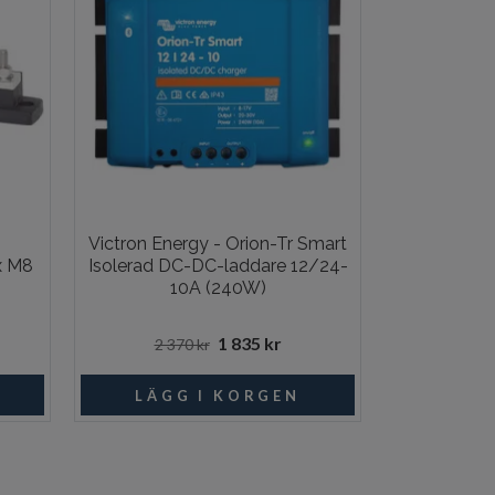
Victron Energy - Orion-Tr Smart
Blue 
x M8
Isolerad DC-DC-laddare 12/24-
Säkrings
10A (240W)
Klass-T
1 835 kr
2 370 kr
70