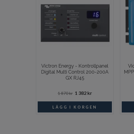
Victron Energy - Kontrollpanel
Vi
Digital Multi Control 200-200A
MPPT
GX RJ45
1 382 kr
1 870 kr