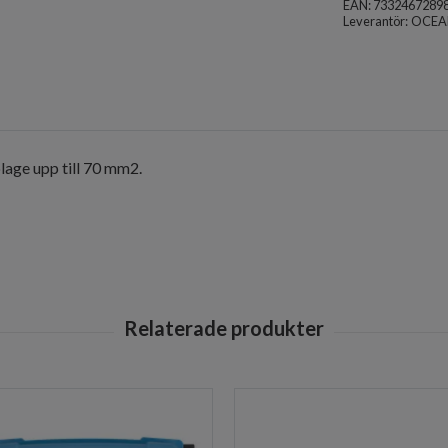
EAN: 7332467289
Leverantör:
OCEA
lage upp till 70 mm2.