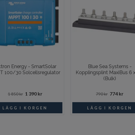
ctron Energy - SmartSolar
Blue Sea Systems -
 100/30 Solcellsregulator
Kopplingsplint MaxiBus 6 
(Bulk)
1 390 kr
774 kr
1 850 kr
790 kr