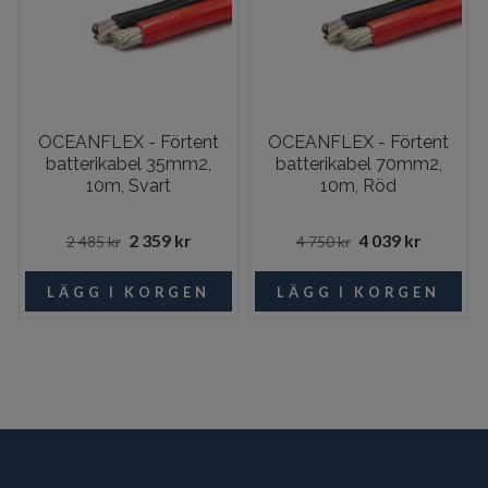
OCEANFLEX - Förtent
OCEANFLEX - Förtent
batterikabel 35mm2,
batterikabel 70mm2,
10m, Svart
10m, Röd
2 359 kr
4 039 kr
2 485 kr
4 750 kr