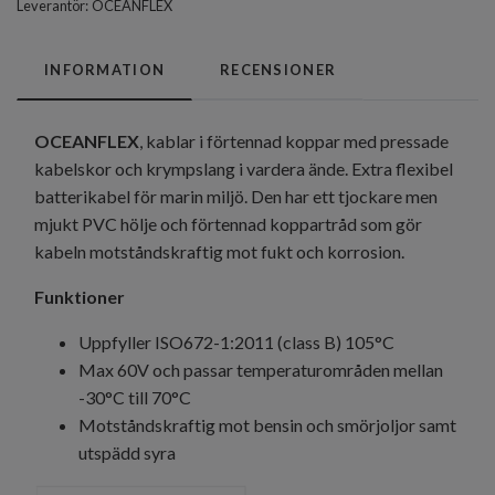
Leverantör:
OCEANFLEX
INFORMATION
RECENSIONER
OCEANFLEX
, kablar i förtennad koppar med pressade
kabelskor och krympslang i vardera ände. Extra flexibel
batterikabel för marin miljö. Den har ett tjockare men
mjukt PVC hölje och förtennad koppartråd som gör
kabeln motståndskraftig mot fukt och korrosion.
Funktioner
Uppfyller ISO672-1:2011 (class B) 105°C
Max 60V och passar temperaturområden mellan
-30°C till 70°C
Motståndskraftig mot bensin och smörjoljor samt
utspädd syra