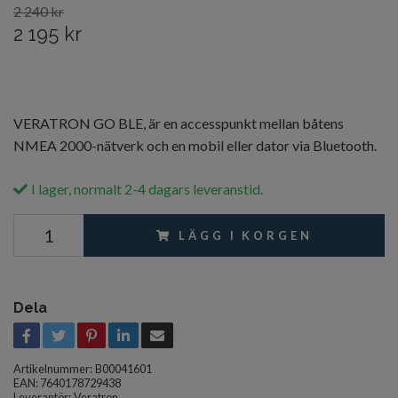
2 240 kr
2 195 kr
VERATRON GO BLE, är en accesspunkt mellan båtens
NMEA 2000-nätverk och en mobil eller dator via Bluetooth.
I lager, normalt 2-4 dagars leveranstid.
LÄGG I KORGEN
Dela
Artikelnummer:
B00041601
EAN: 7640178729438
Leverantör:
Veratron