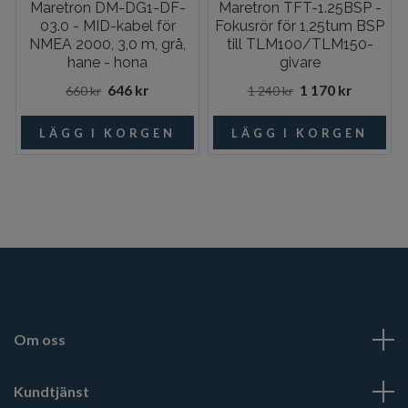
Maretron DM-DG1-DF-
Maretron TFT-1.25BSP -
03.0 - MID-kabel för
Fokusrör för 1,25tum BSP
NMEA 2000, 3,0 m, grå,
till TLM100/TLM150-
hane - hona
givare
646 kr
1 170 kr
660 kr
1 240 kr
Om oss
Kundtjänst