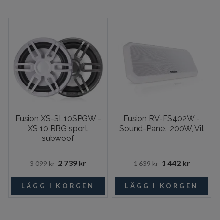
Fusion XS-SL10SPGW -
Fusion RV-FS402W -
XS 10 RBG sport
Sound-Panel, 200W, Vit
subwoof
2 739 kr
1 442 kr
3 099 kr
1 639 kr