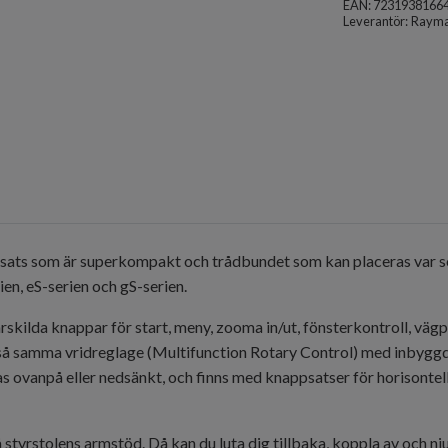
EAN: 7231938166
Leverantör:
Rayma
ppsats som är superkompakt och trådbundet som kan placeras var so
ien, eS-serien och gS-serien.
skilda knappar för start, meny, zooma in/ut, fönsterkontroll, väg
så samma vridreglage (Multifunction Rotary Control) med inbyggd
ovanpå eller nedsänkt, och finns med knappsatser för horisontell o
tyrstolens armstöd. Då kan du luta dig tillbaka, koppla av och nj