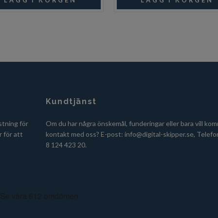
Kundtjänst
stning för
Om du har några önskemål, funderingar eller bara vill kom
 för att
kontakt med oss? E-post:
info@digital-skipper.se
, Telefo
8 124 423 20.