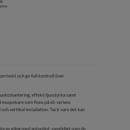
46
rine
m helst och ge full kontroll över
punktshantering, effekt/ljusstyrka samt
 muspekare som finns på eS-seriens
ch vertikal installation. Tack vare det kan
uta av gång med autopilot, samtidigt som du