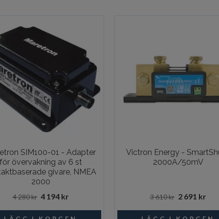
etron SIM100-01 - Adapter
Victron Energy - SmartSh
för övervakning av 6 st
2000A/50mV
taktbaserade givare, NMEA
2000
4 194 kr
2 691 kr
4 280 kr
3 610 kr