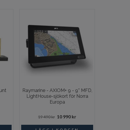
unt
Raymarine - AXIOM+ 9 - 9'' MFD,
Safiery - S
LightHouse-sjökort för Norra
trådbundna 
Europa
kompati
10 990 kr
19 490 kr
1 94