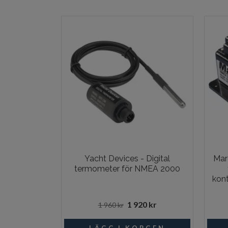
Yacht Devices - Digital
Mar
termometer för NMEA 2000
kon
1 920 kr
1 960 kr