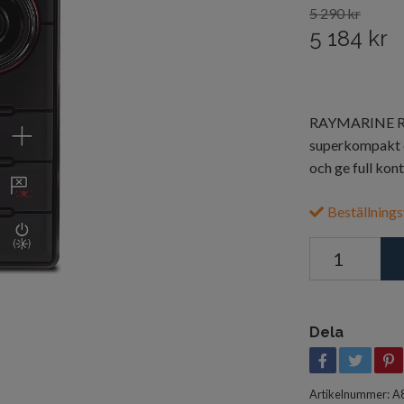
5 290 kr
5 184 kr
RAYMARINE RMK
superkompakt o
och ge full kont
Beställnings
Dela
Artikelnummer:
A