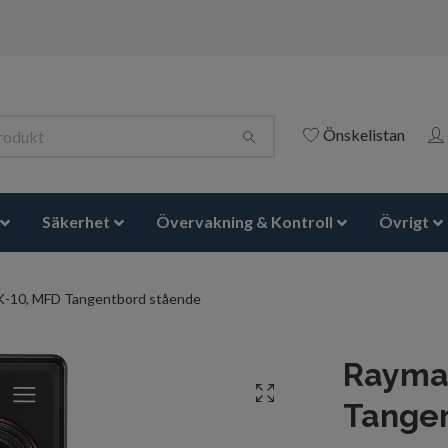
Önskelistan
Säkerhet
Övervakning & Kontroll
Övrigt
K-10, MFD Tangentbord stående
Raymar
Tange