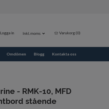
Logga in
Varukorg
(0)
Inkl. moms
Omdömen
Blogg
Kontakta oss
ine - RMK-10, MFD
ntbord stående