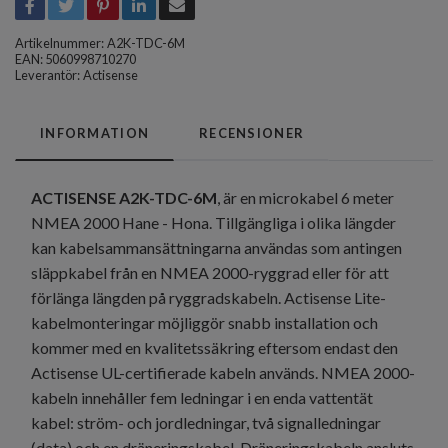
Artikelnummer:
A2K-TDC-6M
EAN: 5060998710270
Leverantör:
Actisense
INFORMATION
RECENSIONER
ACTISENSE A2K-TDC-6M
, är en microkabel 6 meter
NMEA 2000 Hane - Hona. Tillgängliga i olika längder
kan kabelsammansättningarna användas som antingen
släppkabel från en NMEA 2000-ryggrad eller för att
förlänga längden på ryggradskabeln. Actisense Lite-
kabelmonteringar möjliggör snabb installation och
kommer med en kvalitetssäkring eftersom endast den
Actisense UL-certifierade kabeln används. NMEA 2000-
kabeln innehåller fem ledningar i en enda vattentät
kabel: ström- och jordledningar, två signalledningar
(data) och en dräneringskabel. Dräneringskabeln ansluts