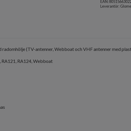
EAN: 8051566302
Leverantör:
Glome
 med radomhölje (TV-antenner, Webboat och VHF antenner med plas
6, RA121, RA124, Webboat
nas