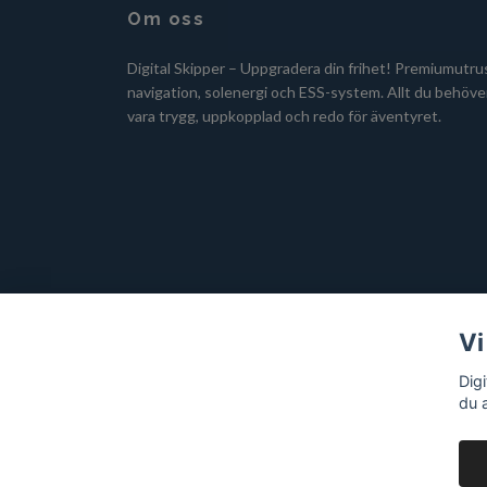
Om oss
Digital Skipper – Uppgradera din frihet! Premiumutru
navigation, solenergi och ESS-system. Allt du behöver
vara trygg, uppkopplad och redo för äventyret.
Vi
Dig
du 
© 2026 Digital Skipper