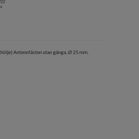
222
x
thölje)
Antennfästen utan gänga, Ø 25 mm.