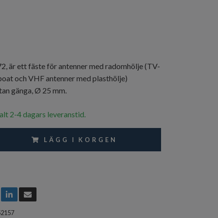
är ett fäste för antenner med radomhölje (TV-
oat och VHF antenner med plasthölje)
tan gänga, Ø 25 mm.
alt 2-4 dagars leveranstid.
LÄGG I KORGEN
52157