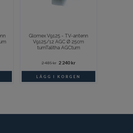
enn
Glomex V9125 - TV-antenn
Glomex V911
tum
V9125/12 AGC Ø 25cm
AGC Ø 3
tumTalitha AGCtum
2 240 kr
2 485 kr
3 39