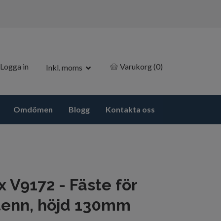
Logga in
Varukorg
(0)
Inkl. moms
Omdömen
Blogg
Kontakta oss
 V9172 - Fäste för
tenn, höjd 130mm