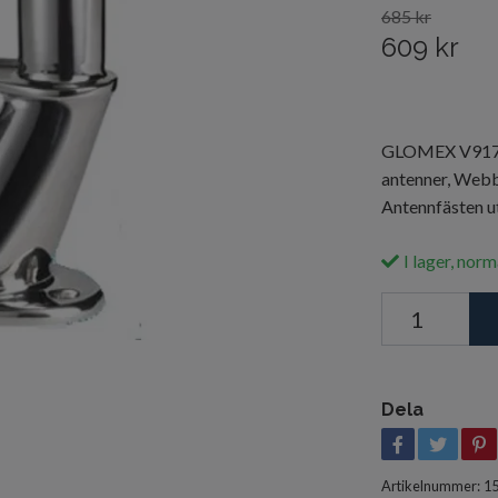
685 kr
609 kr
GLOMEX V9172, 
antenner, Webb
Antennfästen u
I lager, norm
Dela
Artikelnummer:
1