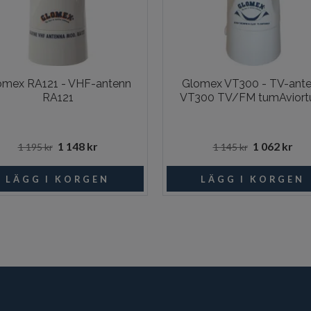
omex RA121 - VHF-antenn
Glomex VT300 - TV-ant
RA121
VT300 TV/FM tumAvior
1 148 kr
1 062 kr
1 195 kr
1 145 kr