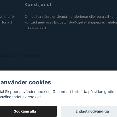
Kundtjänst
stning för
Om du har några önskemål, funderingar eller bara vill kom
 för att
kontakt med oss? E-post:
info@digital-skipper.se
, Telefo
8 124 423 20.
 använder cookies
ital Skipper använder cookies. Genom att fortsätta på sidan godkä
användandet av cookies.
Godkänn alla
Endast nödvändiga