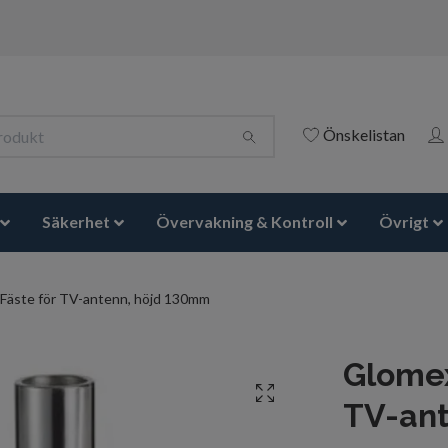
Önskelistan
Säkerhet
Övervakning & Kontroll
Övrigt
Fäste för TV-antenn, höjd 130mm
Glomex
TV-an