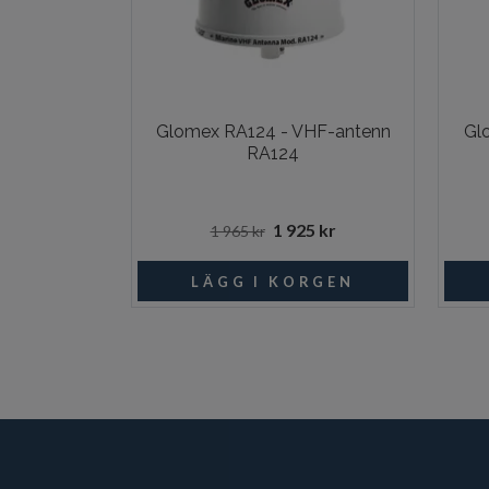
Glomex RA124 - VHF-antenn
Gl
RA124
1 925 kr
1 965 kr