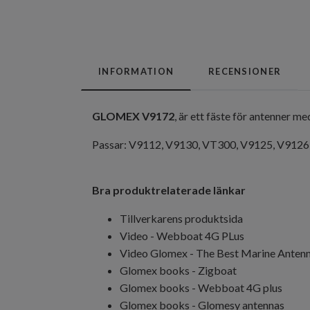
INFORMATION
RECENSIONER
GLOMEX V9172
, är ett fäste för antenner
Passar: V9112, V9130, VT300, V9125, V912
Bra produktrelaterade länkar
Tillverkarens produktsida
Video - Webboat 4G PLus
Video Glomex - The Best Marine Anten
Glomex books - Zigboat
Glomex books - Webboat 4G plus
Glomex books - Glomesy antennas