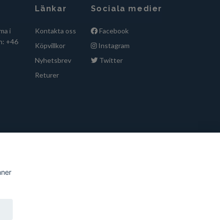
Länkar
Sociala medier
ma i
Kontakta oss
Facebook
n: +46
Köpvillkor
Instagram
Nyhetsbrev
Twitter
Returer
nner