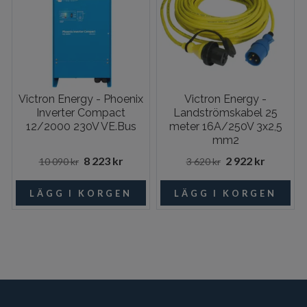
Victron Energy - Phoenix
Victron Energy -
Inverter Compact
Landströmskabel 25
12/2000 230V VE.Bus
meter 16A/250V 3x2,5
mm2
8 223 kr
2 922 kr
10 090 kr
3 620 kr