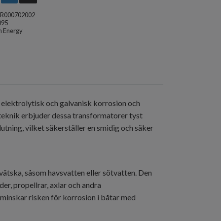
TR000702002
095
n Energy
elektrolytisk och galvanisk korrosion och
steknik erbjuder dessa transformatorer tyst
utning, vilket säkerställer en smidig och säker
 vätska, såsom havsvatten eller sötvatten. Den
r, propellrar, axlar och andra
minskar risken för korrosion i båtar med