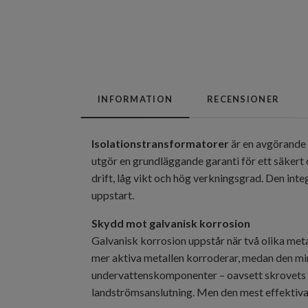
INFORMATION
RECENSIONER
Isolationstransformatorer
är en avgörande 
utgör en grundläggande garanti för ett säkert
drift, låg vikt och hög verkningsgrad. Den inte
uppstart.
Skydd mot galvanisk korrosion
Galvanisk korrosion uppstår när två olika meta
mer aktiva metallen korroderar, medan den min
undervattenskomponenter – oavsett skrovets ma
landströmsanslutning. Men den mest effektiva 