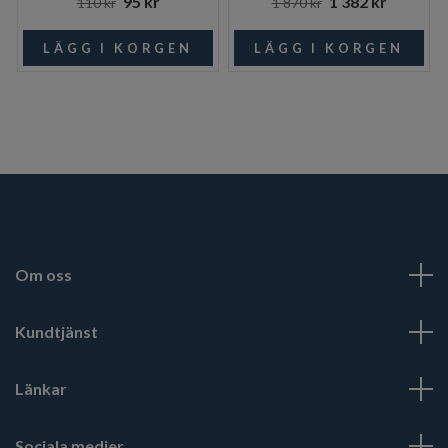
95 kr
1 382 kr
110 kr
1 870 kr
Om oss
Kundtjänst
Länkar
Sociala medier