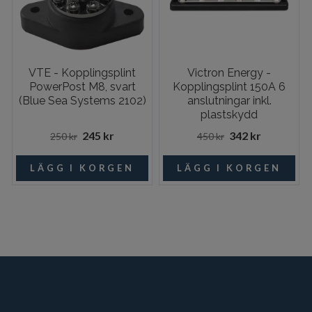
VTE - Kopplingsplint
Victron Energy -
PowerPost M8, svart
Kopplingsplint 150A 6
(Blue Sea Systems 2102)
anslutningar inkl.
plastskydd
245 kr
342 kr
250 kr
450 kr