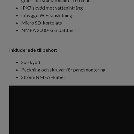
gränssnittsfunktionalitet i en enhet
IPX7 skydd mot vattenintrång
Inbyggd WiFi-anslutning
Micro SD-kortplats
NMEA 2000-kompatibel
Inkluderade tillbehör:
Solskydd
Packning och skruvar för panelmontering
Ström/NMEA -kabel