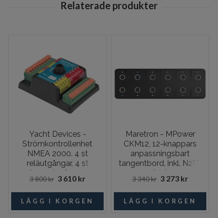
Yacht Devices -
Maretron - MPower
Strömkontrollenhet
CKM12, 12-knappars
NMEA 2000. 4 st
anpassningsbart
reläutgångar, 4 st
tangentbord, inkl. N2K-
knappingångar
adapter
3 610 kr
3 273 kr
3 800 kr
3 340 kr