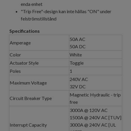
enda enhet
"Trip Free"-design kan inte hållas "ON" under
felströmstillstånd
Specifications
50A AC
Amperage
50A DC
Color
White
Actuator Style
Toggle
Poles
1
240V AC
Maximum Voltage
32V DC
Magnetic Hydraulic - trip
Circuit Breaker Type
free
3000A @ 120V AC
1500A @ 240V AC [TUV]
Interrupt Capacity
3000A @ 240V AC [UL