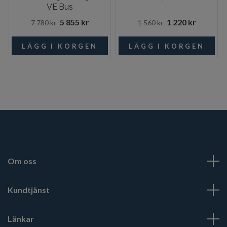
VE.Bus
5 855 kr
1 220 kr
7 780 kr
1 560 kr
Om oss
Kundtjänst
Länkar