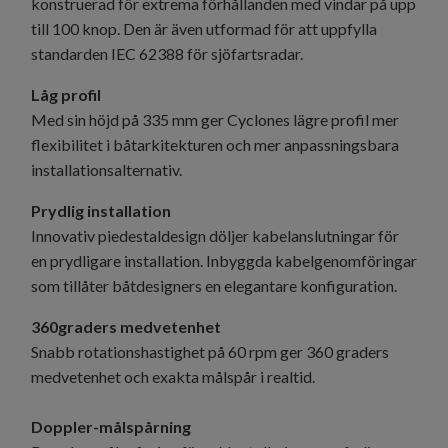
konstruerad för extrema förhållanden med vindar på upp
till 100 knop. Den är även utformad för att uppfylla
standarden IEC 62388 för sjöfartsradar.
Låg profil
Med sin höjd på 335 mm ger Cyclones lägre profil mer
flexibilitet i båtarkitekturen och mer anpassningsbara
installationsalternativ.
Prydlig installation
Innovativ piedestaldesign döljer kabelanslutningar för
en prydligare installation. Inbyggda kabelgenomföringar
som tillåter båtdesigners en elegantare konfiguration.
360graders medvetenhet
Snabb rotationshastighet på 60 rpm ger 360 graders
medvetenhet och exakta målspår i realtid.
Doppler-målspårning