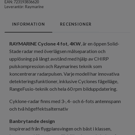
EAN: 723193836620
Leverantör:
Raymarine
INFORMATION
RECENSIONER
RAYMARINE Cyclone 4 fot, 4KW
, är en öppen Solid-
Stade radar med överlägsen målseparation och
upplösning på långt avstånd med hjälp av CHIRP
pulskompression och Raymarines teknik som
koncentrerar radarpulsen. Varje modell har innovativa
detekteringsfunktioner, inklusive Cyclones fågelläge,
RangeFusio-teknik och hela 60 rpm bilduppdatering.
Cyklone-radar finns med 3-, 4- och 6-fots antennspann
och två högeffektsalternativ
Banbrytande design
Inspirerad från flygplansvingen och bäst i klassen,