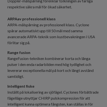
Doppler-målspårning förenklar tolkningen av farliga
respektive säkra mål för ökad säkerhet.
ARPAav professionell klass
ARPA-målspårning av professionell klass. Cyclone
spårar automatiskt upp till 50 mål med samma
avancerade ARPA-teknik som kustbevakningen i USA
förlitar sig på.
Range fusion
RangeFusion-tekniken kombinerar korta och långa
pulser i den enda radarbilden med hög tydlighet och
levererar exceptionella mål på kort och långt avstånd
samtidigt.
Intelligent fiske
Inställt på lokalisering av sjöfågel. Cyclones förbättrade
fågelläge utnyttjar CHIRP pulskompression för att
intelligent kunna optimera fångsten, kan ställas in för