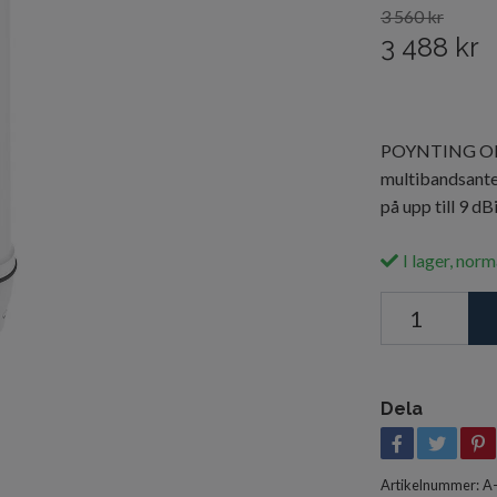
3 560 kr
3 488 kr
POYNTING OMNI
multibandsant
på upp till 9 dBi
I lager, norm
Dela
Artikelnummer:
A