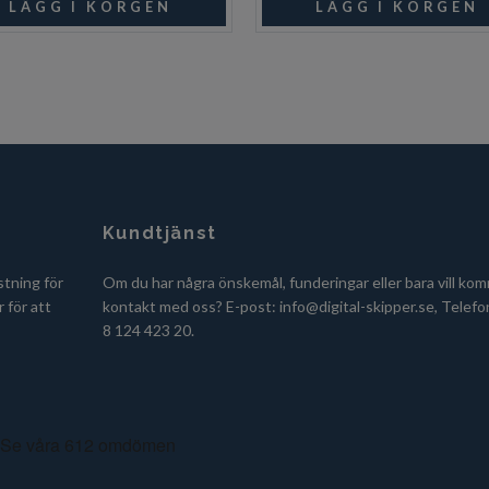
Kundtjänst
stning för
Om du har några önskemål, funderingar eller bara vill kom
 för att
kontakt med oss? E-post:
info@digital-skipper.se
, Telefo
8 124 423 20.