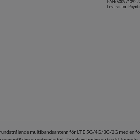
EAN: 6009710922
Leverantör:
Poynti
 rundstrålande multibandsantenn för LTE 5G/4G/3G/2G med en förs
genomföring av antennkabel. Kabelanslutning av typ N-kontakt, 1s