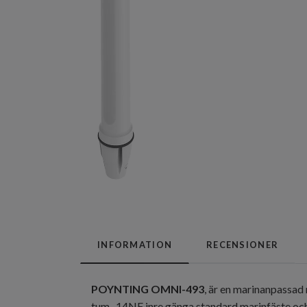
INFORMATION
RECENSIONER
POYNTING OMNI-493
, är en marinanpassad
tum -14NF inre gänga standard marinfäste och 