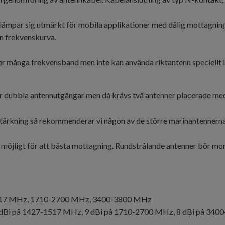
m lämpar sig utmärkt för mobila applikationer med dålig mottagnin
n frekvenskurva.
r många frekvensband men inte kan använda riktantenn speciellt i
dubbla antennutgångar men då krävs två antenner placerade med
tärkning så rekommenderar vi någon av de större marinantennerna
 möjligt för att bästa mottagning. Rundstrålande antenner bör mon
517 MHz, 1710-2700 MHz, 3400-3800 MHz
6 dBi på 1427-1517 MHz, 9 dBi på 1710-2700 MHz, 8 dBi på 34