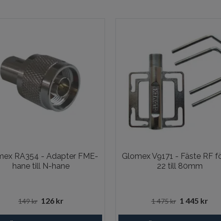
mex RA354 - Adapter FME-
Glomex V9171 - Fäste RF fö
hane till N-hane
22 till 80mm
126 kr
1 445 kr
149 kr
1 475 kr