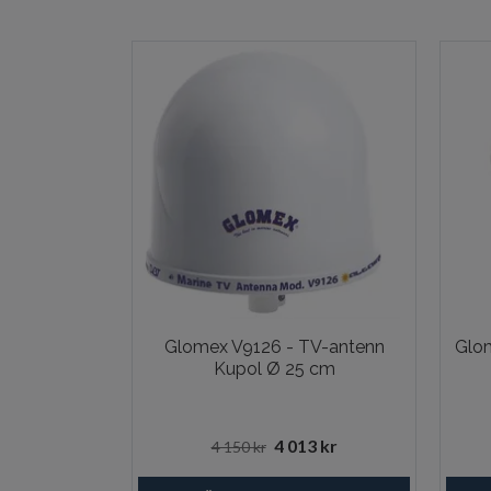
Glomex V9126 - TV-antenn
Glo
Kupol Ø 25 cm
4 013 kr
4 150 kr