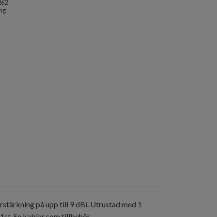
262
ng
tärkning på upp till 9 dBi. Utrustad med 1
t. Se kablar som tillbehör.