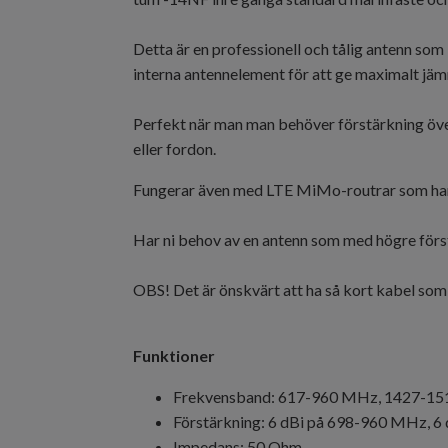
Detta är en professionell och tålig antenn so
interna antennelement för att ge maximalt jäm
Perfekt när man man behöver förstärkning öve
eller fordon.
Fungerar även med LTE MiMo-routrar som har 
Har ni behov av en antenn som med högre förs
OBS! Det är önskvärt att ha så kort kabel som
Funktioner
Frekvensband: 617-960 MHz, 1427-1
Förstärkning: 6 dBi på 698-960 MHz, 
Impedans: 50 Ohm