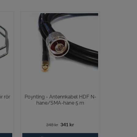
r rör
Poynting - Antennkabel HDF N-
Shakespea
hane/SMA-hane 5 m
skarv
341 kr
348 kr
15