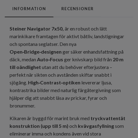
INFORMATION
RECENSIONER
Steiner Navigator 7x50,
är en robust och lätt
marinkikare framtagen för aktivt båtliv, landstigningar
och spontana seglatser. Den nya
Open‑Bridge‑designen
ger säker enhandsfattning på
däck, medan
Auto‑Focus
ger knivskarp bild från
20 m
till oändlighet
utan att du behöver efterjustera –
perfekt när sikten och avstånden skiftar snabbt i
sjögång.
High‑Contrast‑optiken
levererar ljusa,
kontrastrika bilder med naturlig färgåtergivning som
hjälper dig att snabbt läsa av prickar, fyrar och
bronummer.
Kikaren är byggd för marint bruk med
tryckvattentät
konstruktion (upp till 5 m)
och
kvävgasfyllning
som
eliminerar imma och kondens även vid stora