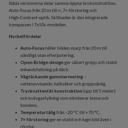
Båda versionerna delar samma öppna brokonstruktion,
Auto‑Focus från 20 m till ∞, 7× förstoring och
High‑Contrast‑optik. Skillnaden är den integrerade
kompassen i 7x50c‑modellen.
Nyckelfördelar
Auto‑Focus
håller bilden skarp från 20 m till
oändligt utan efterjustering.
Open‑Bridge‑design
ger säkert grepp och stabil
enhandsfattning på däck.
Vågtäckande gummiarmering
–
vattenavvisande, halksäker och greppvänlig.
Tryckvattentät konstruktion
(upp till 5 meter)
och kvävgasfyllning som eliminerar imma och
kondens.
Temperaturtålig
från –20 °C till +70 °C.
7× förstoring
ger en stabil och lugn bild även i
rörelse.