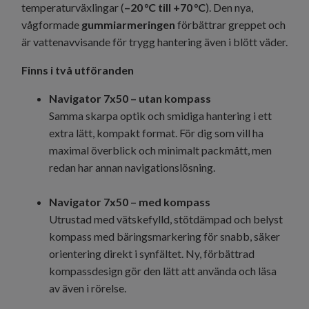
temperaturväxlingar (
–20 °C till +70 °C
). Den nya,
vågformade
gummiarmeringen
förbättrar greppet och
är vattenavvisande för trygg hantering även i blött väder.
Finns i två utföranden
Navigator 7x50 – utan kompass
Samma skarpa optik och smidiga hantering i ett
extra lätt, kompakt format. För dig som vill ha
maximal överblick och minimalt packmått, men
redan har annan navigationslösning.
Navigator 7x50 – med kompass
Utrustad med vätskefylld, stötdämpad och belyst
kompass med bäringsmarkering för snabb, säker
orientering direkt i synfältet. Ny, förbättrad
kompassdesign gör den lätt att använda och läsa
av även i rörelse.