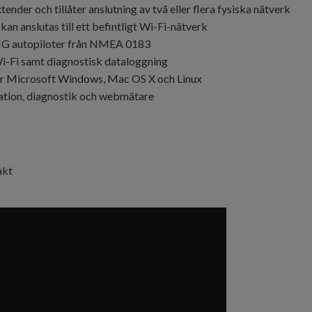
er och tillåter anslutning av två eller flera fysiska nätverk
n anslutas till ett befintligt Wi-Fi-nätverk
 NG autopiloter från NMEA 0183
i-Fi samt diagnostisk dataloggning
ör Microsoft Windows, Mac OS X och Linux
ration, diagnostik och webmätare
akt