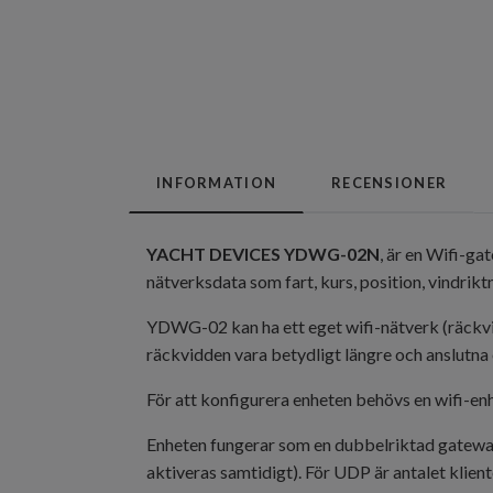
INFORMATION
RECENSIONER
YACHT DEVICES YDWG-02N
, är en Wifi-ga
nätverksdata som fart, kurs, position, vindrikt
YDWG-02 kan ha ett eget wifi-nätverk (räckvidd 
räckvidden vara betydligt längre och anslutna en
För att konfigurera enheten behövs en wifi-enh
Enheten fungerar som en dubbelriktad gateway
aktiveras samtidigt). För UDP är antalet klien