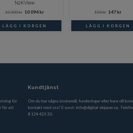
N2KView
10 094 kr
147 kr
10 300 kr
150 kr
Kundtjänst
stning för
Om du har några önskemål, funderingar eller bara vill kom
 för att
kontakt med oss? E-post:
info@digital-skipper.se
, Telefo
8 124 423 20.