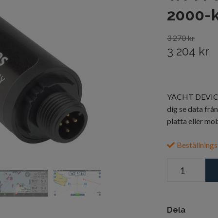
2000-k
3 270 kr
3 204 kr
YACHT DEVICES
dig se data fr
platta eller mob
Beställnings
Dela