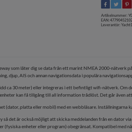
Artikelnummer:
Y
EAN: 4779045210
Leverantör:
Yacht 
teway som låter dig se data från ett marint NMEA 2000-nätverk på 
ning, djup, AIS och annan navigationsdata i populära navigationsap
ca 30 meter) eller integreras i ett befintligt wifi-nätverk. Om den
heter kan få tillgång till all information trådlöst. Det går även at
et (dator, platta eller mobil) med en webbläsare. Inställningarna 
 så det är också möjligt att skicka meddelanden från en dator v
ter (fysiska enheter eller program) obegränsat. Kompatibel med näs