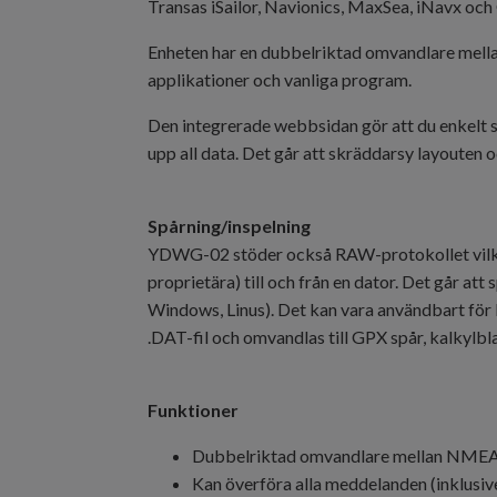
Transas iSailor, Navionics, MaxSea, iNavx o
Enheten har en dubbelriktad omvandlare mella
applikationer och vanliga program.
Den integrerade webbsidan gör att du enkelt s
upp all data. Det går att skräddarsy layouten o
Spårning/inspelning
YDWG-02 stöder också RAW-protokollet vilket
proprietära) till och från en dator. Det går a
Windows, Linus). Det kan vara användbart för 
.DAT-fil och omvandlas till GPX spår, kalkylbl
Funktioner
Dubbelriktad omvandlare mellan NME
Kan överföra alla meddelanden (inklus