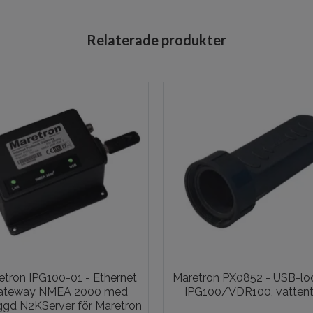
etron IPG100-01 - Ethernet
Maretron PX0852 - USB-lock
ateway NMEA 2000 med
IPG100/VDR100, vattent
ggd N2KServer för Maretron