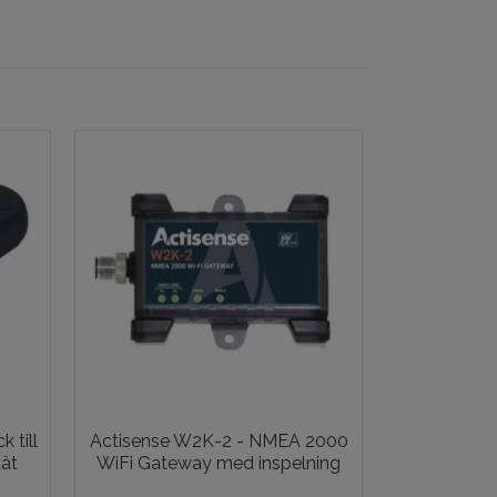
 till
Actisense W2K-2 - NMEA 2000
ät
WiFi Gateway med inspelning