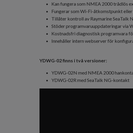
Kan fungera som NMEA 2000 trådlös extend
Fungerar som Wi-Fi-åtkomstpunkt eller ka
Tillåter kontroll av Raymarine SeaTalk
Stöder programvaruuppdateringar via W
Kostnadsfri diagnostisk programvara f
Innehåller intern webserver för konfigu
YDWG-02 finns i två versioner:
YDWG-02N med NMEA 2000 hankont
YDWG-02R med SeaTalk NG-kontakt