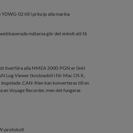
DWG-02 till i princip alla marina
e webbaserade mätarna gör det enkelt att få
att överföra alla NMEA 2000-PGN:er (inkl
d CAN Log Viewer (kostnadsfri för Mac OS X,
inspelade .CAN-filen kan konverteras till en
nda en Voyage Recorder, men det fungerar.
W-protokoll