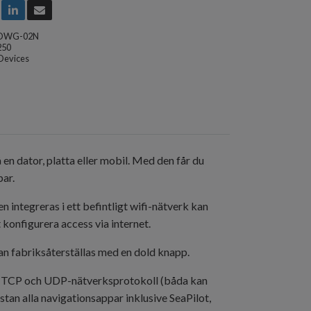
DWG-02N
250
Devices
en dator, platta eller mobil. Med den får du
par.
 integreras i ett befintligt wifi-nätverk kan
t konfigurera access via internet.
kan fabriksåterställas med en dold knapp.
ia TCP och UDP-nätverksprotokoll (båda kan
tan alla navigationsappar inklusive SeaPilot,