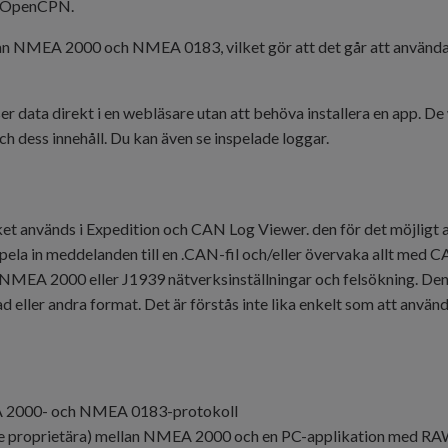
ch OpenCPN.
n NMEA 2000 och NMEA 0183, vilket gör att det går att använda Y
er data direkt i en webläsare utan att behöva installera en app. D
ch dess innehåll. Du kan även se inspelade loggar.
 används i Expedition och CAN Log Viewer. den för det möjligt 
tt spela in meddelanden till en .CAN-fil och/eller övervaka allt me
NMEA 2000 eller J1939 nätverksinställningar och felsökning. Den 
ad eller andra format. Det är förstås inte lika enkelt som att anvä
A 2000- och NMEA 0183-protokoll
ive proprietära) mellan NMEA 2000 och en PC-applikation med RA