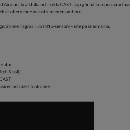
d Airmars kraftfulla och enkla CAST-app gör hälkompenserad hasti
 och är oberoende av instrumenten ombord.
urationer lagras i DST810-sensorn - inte på skärmarna.
eratur
tch & roll)
r CAST
ivaren och dess funktioner