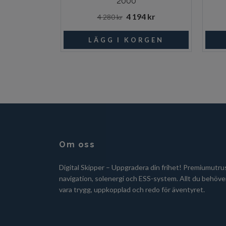
2000
4 194 kr
4 280 kr
Om oss
Digital Skipper – Uppgradera din frihet! Premiumutru
navigation, solenergi och ESS-system. Allt du behöver
vara trygg, uppkopplad och redo för äventyret.