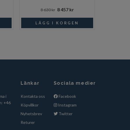
8 457 kr
8 630 kr
11 49
Länkar
Sociala medier
ma i
Kontakta oss
Facebook
n: +46
Köpvillkor
Instagram
Nyhetsbrev
Twitter
Returer