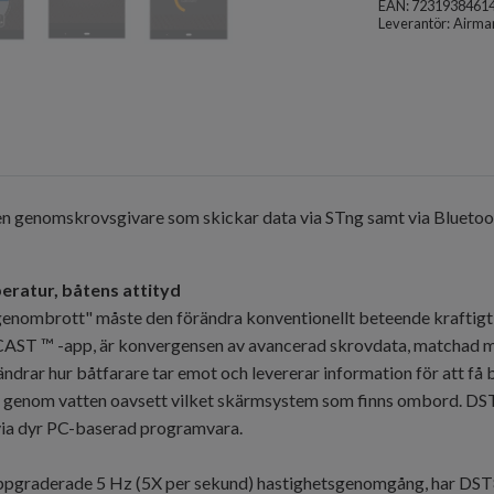
EAN: 7231938461
Leverantör:
Airma
en genomskrovsgivare som skickar data via STng samt via Bluetoot
eratur, båtens attityd
"genombrott" måste den förändra konventionellt beteende krafti
ST ™ -app, är konvergensen av avancerad skrovdata, matchad med e
ändrar hur båtfarare tar emot och levererar information för att få 
het genom vatten oavsett vilket skärmsystem som finns ombord. 
a via dyr PC-baserad programvara.
ppgraderade 5 Hz (5X per sekund) hastighetsgenomgång, har DST81