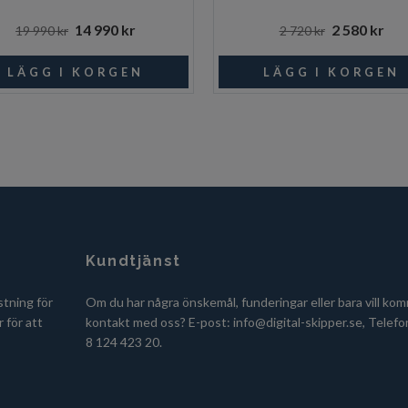
14 990 kr
2 580 kr
19 990 kr
2 720 kr
Kundtjänst
stning för
Om du har några önskemål, funderingar eller bara vill kom
 för att
kontakt med oss? E-post:
info@digital-skipper.se
, Telefo
8 124 423 20.