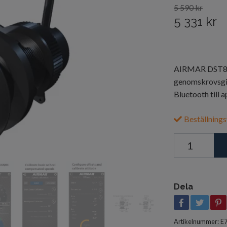
5 590 kr
5 331 kr
AIRMAR DST810,
genomskrovsgiv
Bluetooth till
Beställnings
Dela
Artikelnummer:
E