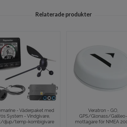
marine - Väderpaket med
Veratron - GO,
70s System - Vindgivare,
GPS/Glonass/Galileo
rt/djup/temp-kombigivare
mottagare för NMEA 20