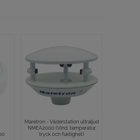
Maretron - Väderstation ultraljud
Raymarine
-
NMEA2000 (Vind, temperatur,
Smart Win
00
tryck och fuktighet)
kort arm