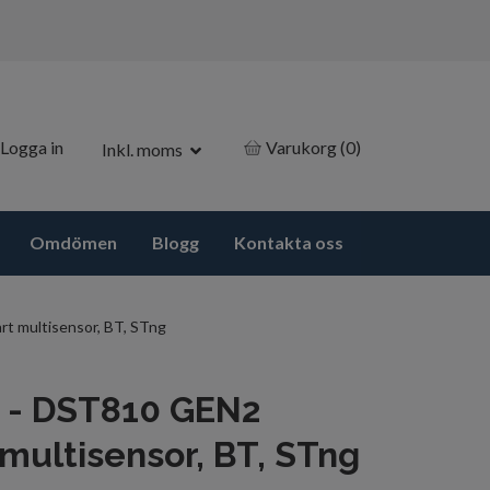
Logga in
Varukorg
(0)
Inkl. moms
Omdömen
Blogg
Kontakta oss
t multisensor, BT, STng
 - DST810 GEN2
multisensor, BT, STng