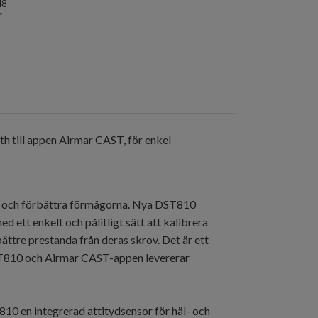
48
r
h till appen Airmar CAST, för enkel
gt och förbättra förmågorna. Nya DST810
tt enkelt och pålitligt sätt att kalibrera
bättre prestanda från deras skrov. Det är ett
DST810 och Airmar CAST-appen levererar
0 en integrerad attitydsensor för häl- och