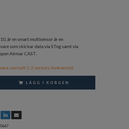
 är en smart multisensor är en
are som skickar data via STng samt via
 appen Airmar CAST.
vara, normalt 1-2 veckors leveranstid.
LÄGG I KORGEN
70667