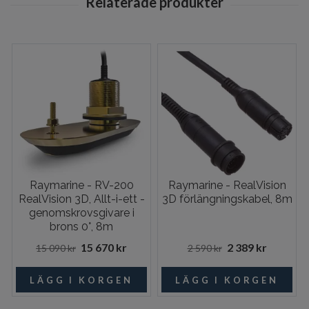
Raymarine - RV-200
Raymarine - RealVision
RealVision 3D, Allt-i-ett -
3D förlängningskabel, 8m
genomskrovsgivare i
brons 0°, 8m
15 670 kr
2 389 kr
15 090 kr
2 590 kr