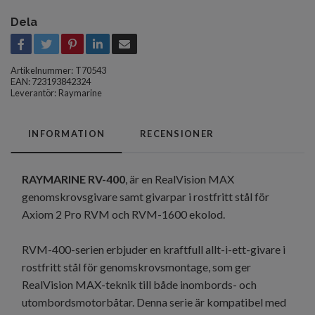
Dela
Artikelnummer:
T70543
EAN: 723193842324
Leverantör:
Raymarine
INFORMATION
RECENSIONER
RAYMARINE RV-400
, är en RealVision MAX
genomskrovsgivare samt givarpar i rostfritt stål för
Axiom 2 Pro RVM och RVM-1600 ekolod.
RVM-400-serien erbjuder en kraftfull allt-i-ett-givare i
rostfritt stål för genomskrovsmontage, som ger
RealVision MAX-teknik till både inombords- och
utombordsmotorbåtar. Denna serie är kompatibel med