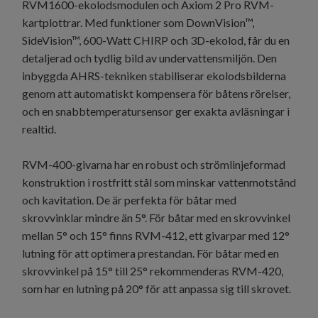
RVM1600-ekolodsmodulen och Axiom 2 Pro RVM-
kartplottrar. Med funktioner som DownVision™,
SideVision™, 600-Watt CHIRP och 3D-ekolod, får du en
detaljerad och tydlig bild av undervattensmiljön. Den
inbyggda AHRS-tekniken stabiliserar ekolodsbilderna
genom att automatiskt kompensera för båtens rörelser,
och en snabbtemperatursensor ger exakta avläsningar i
realtid.
RVM-400-givarna har en robust och strömlinjeformad
konstruktion i rostfritt stål som minskar vattenmotstånd
och kavitation. De är perfekta för båtar med
skrovvinklar mindre än 5°. För båtar med en skrovvinkel
mellan 5° och 15° finns RVM-412, ett givarpar med 12°
lutning för att optimera prestandan. För båtar med en
skrovvinkel på 15° till 25° rekommenderas RVM-420,
som har en lutning på 20° för att anpassa sig till skrovet.