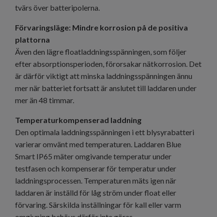
tvärs över batteripolerna.
Förvaringsläge: Mindre korrosion på de positiva
plattorna
Även den lägre floatladdningsspänningen, som följer
efter absorptionsperioden, förorsakar nätkorrosion. Det
är därför viktigt att minska laddningsspänningen ännu
mer när batteriet fortsatt är anslutet till laddaren under
mer än 48 timmar.
Temperaturkompenserad laddning
Den optimala laddningsspänningen i ett blysyrabatteri
varierar omvänt med temperaturen. Laddaren Blue
Smart IP65 mäter omgivande temperatur under
testfasen och kompenserar för temperatur under
laddningsprocessen. Temperaturen mäts igen när
laddaren är inställd för låg ström under float eller
förvaring. Särskilda inställningar för kall eller varm
omgivning behövs därför inte göras.