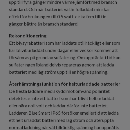
upp till fyra gånger mindre värme jämfört med bransch
standard. Och när batteriet väl är fulladdat minskar
effektförbrukningen till 0.5 watt, cirka fem till tio
gånger bättre än bransch standard.
Rekonditionering
Ett blysyrabatteri som har laddats otillräckligt eller som
har blivit urladdat under dagar eller veckor kommer att
försämras på grund av sulfatering. Om upptäckt i tid kan
sulfateringen ibland delvis repareras genom att ladda
batteriet med låg ström upp till en högre spänning.
Återhämtningsfunktion för helturladdade batterier
De flesta laddare med skydd mot omvänd polaritet
detekterar inte ett batteri som har blivit helt urladdat
eller nära noll volt och laddar därför inte batteriet.
Laddaren Blue Smart IP65 försöker emellertid att ladda
ett helt urladdat batteri med låg ström och återuppta
normal laddning när väl tillräcklig spänning har uppnåtts