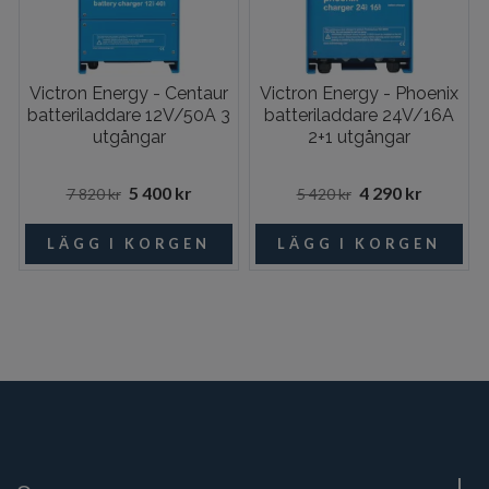
Victron Energy - Centaur
Victron Energy - Phoenix
batteriladdare 12V/50A 3
batteriladdare 24V/16A
utgångar
2+1 utgångar
5 400 kr
4 290 kr
7 820 kr
5 420 kr