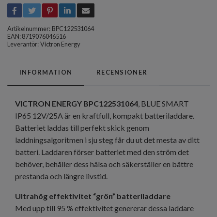
Artikelnummer:
BPC122531064
EAN: 8719076046516
Leverantör:
Victron Energy
INFORMATION
RECENSIONER
VICTRON ENERGY BPC122531064
, BLUE SMART
IP65 12V/25A är en kraftfull, kompakt batteriladdare.
Batteriet laddas till perfekt skick genom
laddningsalgoritmen i sju steg får du ut det mesta av ditt
batteri. Laddaren förser batteriet med den ström det
behöver, behåller dess hälsa och säkerställer en bättre
prestanda och längre livstid.
Ultrahög effektivitet “grön” batteriladdare
Med upp till 95 % effektivitet genererar dessa laddare