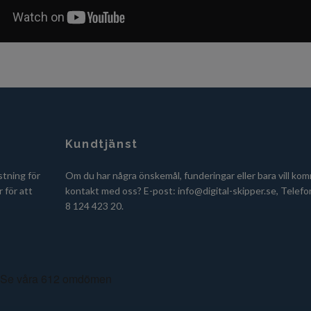
Kundtjänst
stning för
Om du har några önskemål, funderingar eller bara vill kom
 för att
kontakt med oss? E-post:
info@digital-skipper.se
, Telefo
8 124 423 20.