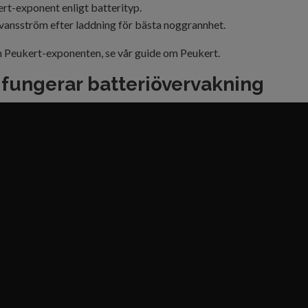
rt-exponent enligt batterityp.
vansström efter laddning för bästa noggrannhet.
m Peukert-exponenten, se vår
guide om Peukert
.
 fungerar batteriövervakning