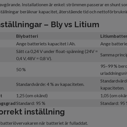
avgörande. Installationen är enkel: strömmen passerar en shunt s
ställningar beräknar kapacitet, återstående tid och nettoförbrukni
ställningar – Bly vs Litium
Blybatteri
Litiumbatter
Ange batteriets kapacitet i Ah.
Ange batterie
Sätt ca 0,24 V under float-spänning (24V =
Samma princip
0,4 V, 48V = 0,8 V).
95–99 % bero
50 %
urladdningsni
Standardvärd
Standardvärde: 4 % av kapaciteten.
kapaciteten.
t
1,25 (om okänd)
1,05 (om okä
ngsgrad
Standard: 95 %
Standard: 95
orrekt inställning
batteriövervakaren när batteriet är fulladdat.