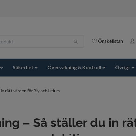
Önskelistan
Säkerhet
Övervakning & Kontroll
Övrigt
in rätt värden för Bly och Litium
ng – Så ställer du in rä