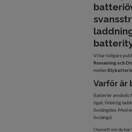
batteriö
svansst
laddning
batterit
Vi har tidigare pub
Remaining och Di
mellan
Blybatteri
Varför är
Batterier används f
ögat. Felaktig lad
livslängden. Med e
livslängd.
Oavsett om du har