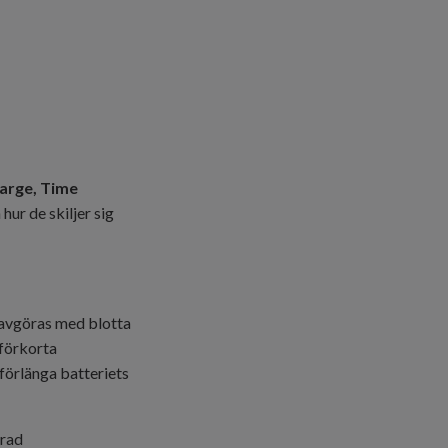
harge, Time
hur de skiljer sig
e avgöras med blotta
 förkorta
förlänga batteriets
erad