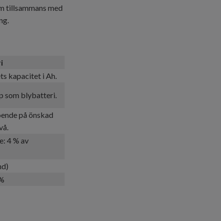
om tillsammans med
ng.
i
ts kapacitet i Ah.
 som blybatteri.
ende på önskad
vå.
e: 4 % av
nd)
 %