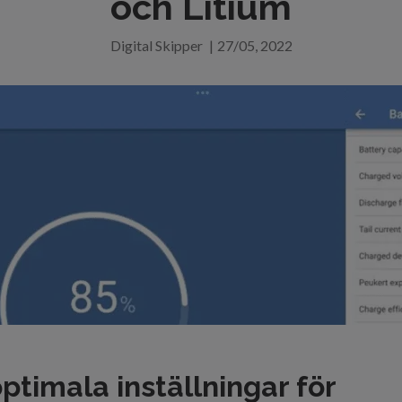
och Litium
Digital Skipper
|
27/05, 2022
optimala inställningar för