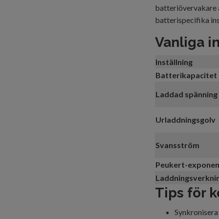
batteriövervakare 
batterispecifika in
Vanliga in
Inställning
Batterikapacitet
Laddad spänning
Urladdningsgolv
Svansström
Peukert-exponen
Laddningsverkni
Tips för k
Synkronisera 