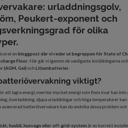
vervakare: urladdningsgolv,
röm, Peukert-exponent och
sverkningsgrad för olika
yper.
licerat en
bloggpost där vi reder ut begreppen för State of C
scharge Floor
. Här går vi igenom de vanligaste inställningarna och 
er (AGM, Gel)
och
Litiumbatterier
.
 batteriövervakning viktigt?
ör att lagra energi, men hur mycket energi som finns kvar kan int
dning, överladdning, djupa urladdningar och höga temperaturer kan
n avancerad batteriövervakare kan du undvika dessa problem och 
båt, husbil, husvagn eller off-grid-system
är en korrekt install