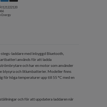
RI121222120
066
n Energy
 3-stegs-laddare med inbyggd Bluetooth,
artbatteri används för att ladda
v-strömbrytare och har en motor som använder
 blysyra och litiumbatterier. Modeller finns
lig för höga temperaturer upp till 55 °C med en
ställningar och för att uppdatera laddaren när