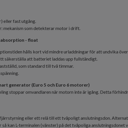
 eller fast utgång.
: mekanism som detekterar motor i drift.
 absorption - float
rptionstiden hålls kort vid mindre urladdningar för att undvika öve
 säkerställa att batteriet laddas upp fullständigt.
astställd, som standard till två timmar.
sspänning.
art generator (Euro 5 och Euro 6 motorer)
ng stoppar omvandlaren när motorn inte är igång. Detta förhindra
järrstyrning eller ett relä till ett tvåpoligt anslutningsdon. Alter
r så kan L-terminalen (vänster) på det tvåpoliga anslutningsdonet väx