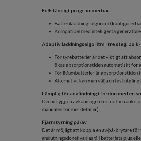
Fullständigt programmerbar
Batteriladdningsalgoritm (konfigurerbar)
Kompatibel med intelligenta generatorer
Adaptiv laddningsalgoritm i tre steg: bulk-
För syrebatterier är det viktigt att abso
ökas absorptionstiden automatiskt för att
För litiumbatterier är absorptionstiden f
Alternativt kan man välja en fast utgång
Lämplig för användning i fordon med en sm
Den inbyggda avkänningen för motorfrånkoppli
manualen för mer detaljer).
Fjärrstyrning på/av
Det är möjligt att koppla en av/på-brytare för f
anslutningsdonet växlas till batteriets plus elle