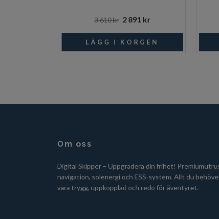
2 891 kr
3 610 kr
Om oss
Digital Skipper – Uppgradera din frihet! Premiumutru
navigation, solenergi och ESS-system. Allt du behöver
vara trygg, uppkopplad och redo för äventyret.