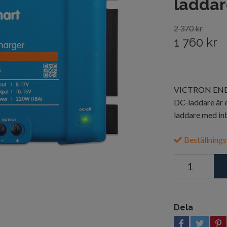
laddar
2 370 kr
1 760 kr
VICTRON ENERG
DC-laddare är e
laddare med in
Beställnings
Dela