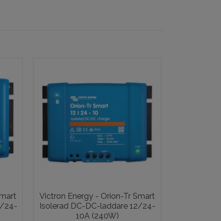
Smart
Victron Energy - Orion-Tr Smart
Victron Ene
4/24-
Isolerad DC-DC-laddare 12/24-
Oisolerad D
10A (240W)
1