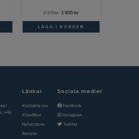
1 835 kr
2 370 kr
3 35
Länkar
Sociala medier
ma i
Kontakta oss
Facebook
n: +46
Köpvillkor
Instagram
Nyhetsbrev
Twitter
Returer