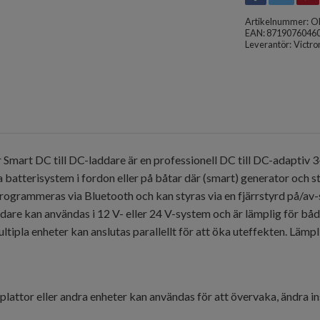
Artikelnummer:
O
EAN: 8719076046
Leverantör:
Victro
r Smart DC till DC-laddare är en professionell DC till DC-adaptiv
atterisystem i fordon eller på båtar där (smart) generator och st
programmeras via Bluetooth och kan styras via en fjärrstyrd på/a
re kan användas i 12 V- eller 24 V-system och är lämplig för både
ltipla enheter kan anslutas parallellt för att öka uteffekten. Lämp
lattor eller andra enheter kan användas för att övervaka, ändra in