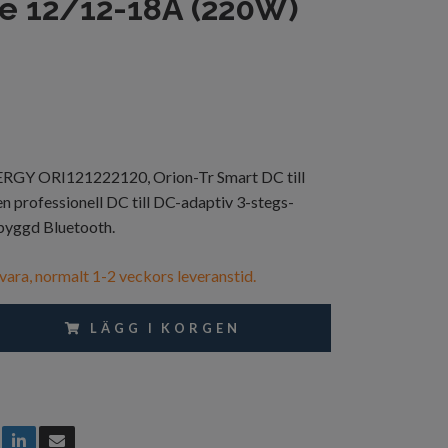
e 12/12-18A (220W)
Y ORI121222120, Orion-Tr Smart DC till
n professionell DC till DC-adaptiv 3-stegs-
byggd Bluetooth.
vara, normalt 1-2 veckors leveranstid.
LÄGG I KORGEN