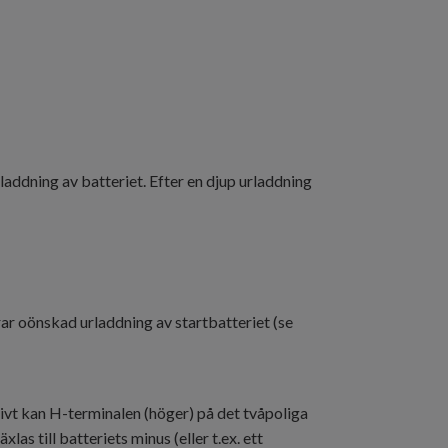
rladdning av batteriet. Efter en djup urladdning
r oönskad urladdning av startbatteriet (se
nativt kan H-terminalen (höger) på det tvåpoliga
las till batteriets minus (eller t.ex. ett