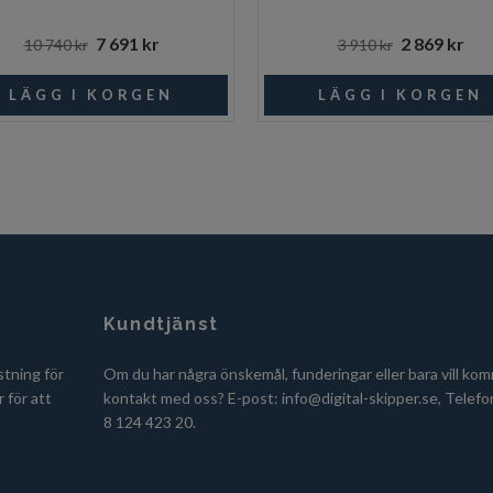
7 691 kr
2 869 kr
10 740 kr
3 910 kr
Kundtjänst
stning för
Om du har några önskemål, funderingar eller bara vill kom
 för att
kontakt med oss? E-post:
info@digital-skipper.se
, Telefo
8 124 423 20.