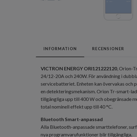
INFORMATION
RECENSIONER
VICTRON ENERGY ORI121222120
, Orion-T
24/12-20A och 240W. För användning i dubbla b
servicebatteriet. Enheten kan övervakas och 
en detekteringsmekanism. Orion Tr-smart-ladda
tillgängliga upp till 400 W och obegränsade mu
total nominell effekt upp till 40 °C.
Bluetooth Smart-anpassad
Alla Bluetooth-anpassade smarttelefoner, surfp
nya programvarufunktioner blir tillgängliga.