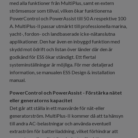
med alla funktioner från MultiPlus, samt en extern
strömsensor som tillval, vilken ökar funktionerna
PowerControl och PowerAssist till 50 A respektive 100
A. MultiPlus-II passar utmärkt till professionella marina,
yacht-, fordon- och landbaserade icke-nätanslutna
applikationer. Den har även en inbyggd funktion med
skydd mot ödrift och listan över länder där den är
godkänd för ESS ökar ständigt. Ett flertal
systeminställningar är möjliga. För mer detaljerad
information, se manualen ESS Design & installation
manual.
PowerControl och PowerAssist - Förstärka nätet
eller generatorns kapacitet
Det går att ställa in ett maxvärde för nät-eller
generatorström. MultiPlus-II kommer då att ta hänsyn
till andra AC-belastningar och använda eventuell
extraström för batteriladdning, vilket förhindrar att