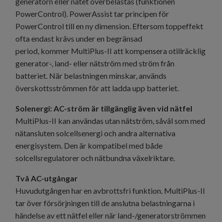
generatorn eller nätet överbelastas (funktionen
PowerControl). PowerAssist tar principen för
PowerControl till en ny dimension. Eftersom toppeffekt
ofta endast krävs under en begränsad
period, kommer MultiPlus-II att kompensera otillräcklig
generator-, land- eller nätström med ström från
batteriet. När belastningen minskar, används
överskottsströmmen för att ladda upp batteriet.
Solenergi: AC-ström är tillgänglig även vid nätfel
MultiPlus-II kan användas utan nätström, såväl som med
nätansluten solcellsenergi och andra alternativa
energisystem. Den är kompatibel med både
solcellsregulatorer och nätbundna växelriktare.
Två AC-utgångar
Huvudutgången har en avbrottsfri funktion. MultiPlus-II
tar över försörjningen till de anslutna belastningarna i
händelse av ett nätfel eller när land-/generatorströmmen