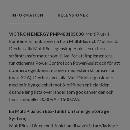
INFORMATION
RECENSIONER
VICTRON ENERGY PMP483105000
, MultiPlus-II
kombinerar funktionerna från MultiPlus och MultiGrid.
Den har alla MultiPlus egenskaper plus en extern
strömtransformator som tillval för att implementera
funktionerna PowerControl och PowerAssist och för att
optimera egenkonsumtionen med extern strömsensor
(max. 32 A). Den har även alla MultiGrids egenskaper
med en inbyggd enhet mot ö-drift och en hela tiden
ökande lång lista över länder som godkänner den och
finns i modeller 3000VA - 15000VA.
En MultiPlus och ESS-funktion (Energy Storage
System)
MultiPlus-II är en multifunktionell växelriktare/laddare