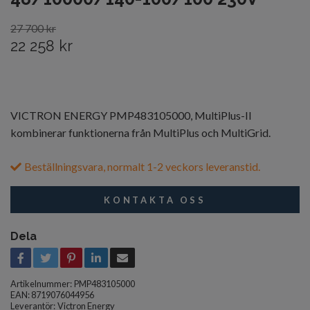
27 700 kr
22 258 kr
VICTRON ENERGY PMP483105000, MultiPlus-II
kombinerar funktionerna från MultiPlus och MultiGrid.
Beställningsvara, normalt 1-2 veckors leveranstid.
KONTAKTA OSS
Dela
Artikelnummer:
PMP483105000
EAN: 8719076044956
Leverantör:
Victron Energy