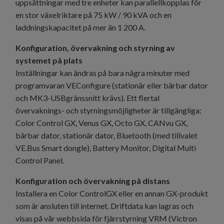
uppsättningar med tre enheter kan parallellkopplas för
en stor växelriktare på 75 kW / 90 kVA och en
laddningskapacitet på mer än 1 200 A.
Konfiguration, övervakning och styrning av
systemet på plats
Inställningar kan ändras på bara några minuter med
programvaran VEConfigure (stationär eller bärbar dator
och MK3-USBgränssnitt krävs). Ett flertal
övervaknings- och styrningsmöjligheter är tillgängliga:
Color Control GX, Venus GX, Octo GX, CANvu GX,
bärbar dator, stationär dator, Bluetooth (med tillvalet
VE.Bus Smart dongle), Battery Monitor, Digital Multi
Control Panel.
Konfiguration och övervakning på distans
Installera en Color ControlGX eller en annan GX-produkt
som är ansluten till internet. Driftdata kan lagras och
visas på vår webbsida för fjärrstyrning VRM (Victron