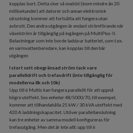
kopplas bort. Detta sker så snabbt (inom mindre än 20
millisekunder) att datorer och annan elektronisk
utrustning kommer att fortsätta att fungera utan
avbrott. Den andra utgången är endast strömförande när
växelström är tillgänglig på ingången på MultiPlus-II.
Belastningar som inte borde ladda ur batteriet, som t.ex.
en varmvattenberedare, kan kopplas till den här
utgången
I stort sett obegränsad ström tack vare
parallelldrift och trefasdrift (inte tillgänglig för
modellerna 8k och 10k)
Upp till 6 Multis kan fungera parallellt för att uppnå
högre uteffekt. Sex enheter 48/5000/70, till exempel,
kommer att tillhandahålla 25 kW / 30 kVA uteffekt med
420 A laddningskapacitet. Utöver parallellanslutning
kan tre enheter av samma modell konfigureras för
trefasutgång. Men det är inte allt: upp till 6