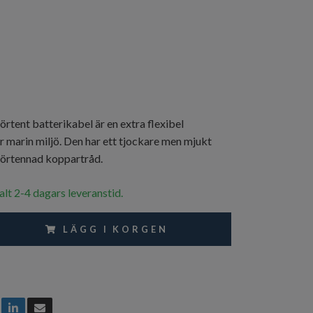
tent batterikabel är en extra flexibel
r marin miljö. Den har ett tjockare men mjukt
förtennad koppartråd.
alt 2-4 dagars leveranstid.
LÄGG I KORGEN