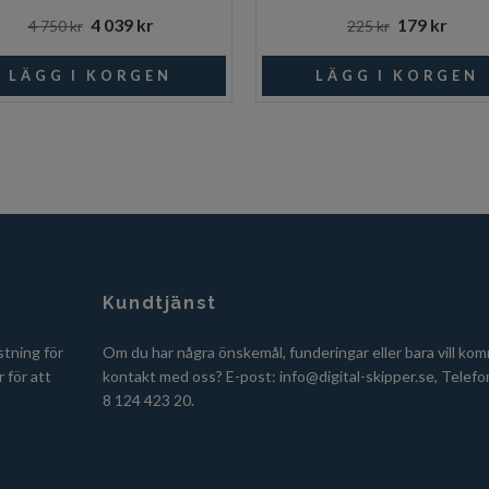
4 039 kr
179 kr
4 750 kr
225 kr
Kundtjänst
stning för
Om du har några önskemål, funderingar eller bara vill kom
 för att
kontakt med oss? E-post:
info@digital-skipper.se
, Telefo
8 124 423 20.