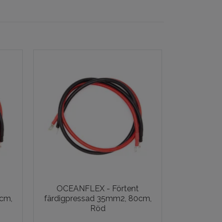
OCEANFLEX - Förtent
OCEANFLEX
cm,
färdigpressad 35mm2, 80cm,
1,5mm
Röd