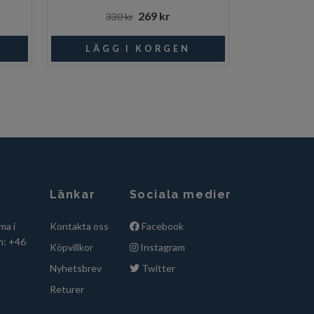
269 kr
330 kr
1 19
Länkar
Sociala medier
ma i
Kontakta oss
Facebook
n: +46
Köpvillkor
Instagram
Nyhetsbrev
Twitter
Returer