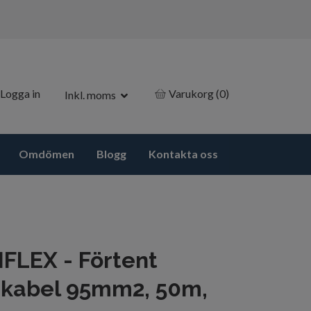
Logga in
Varukorg
(0)
Inkl. moms
Omdömen
Blogg
Kontakta oss
LEX - Förtent
ikabel 95mm2, 50m,