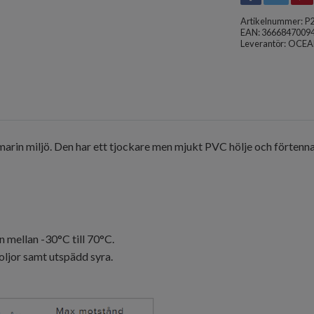
Artikelnummer:
P
EAN: 3666847009
Leverantör:
OCEA
r marin miljö. Den har ett tjockare men mjukt PVC hölje och förte
mellan -30°C till 70°C.
ljor samt utspädd syra.