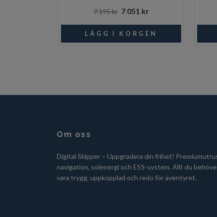
7 051 kr
7 195 kr
Om oss
Digital Skipper – Uppgradera din frihet! Premiumutru
navigation, solenergi och ESS-system. Allt du behöver
vara trygg, uppkopplad och redo för äventyret.