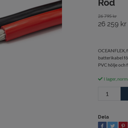
Röd
26 795 kr
26 259 kr
OCEANFLEX, för
batterikabel fö
PVC hölje och 
I lager, norm
Dela