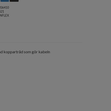
206410
421
NFLEX
nnad koppartråd som gör kabeln