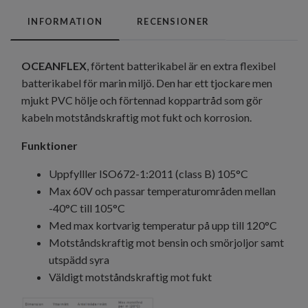
INFORMATION
RECENSIONER
OCEANFLEX
, förtent batterikabel är en extra flexibel
batterikabel för marin miljö. Den har ett tjockare men
mjukt PVC hölje och förtennad koppartråd som gör
kabeln motståndskraftig mot fukt och korrosion.
Funktioner
Uppfylller ISO672-1:2011 (class B) 105°C
Max 60V och passar temperaturområden mellan
-40°C till 105°C
Med max kortvarig temperatur på upp till 120°C
Motståndskraftig mot bensin och smörjoljor samt
utspädd syra
Väldigt motståndskraftig mot fukt