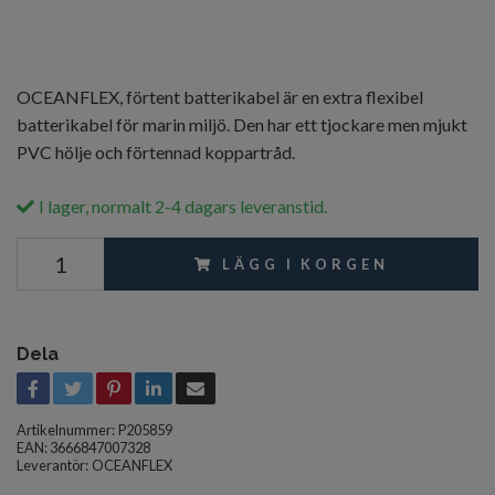
OCEANFLEX, förtent batterikabel är en extra flexibel
batterikabel för marin miljö. Den har ett tjockare men mjukt
PVC hölje och förtennad koppartråd.
I lager, normalt 2-4 dagars leveranstid.
LÄGG I KORGEN
Dela
Artikelnummer:
P205859
EAN: 3666847007328
Leverantör:
OCEANFLEX