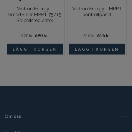
Victron Energy -
Victron Energy - MPPT
SmartSolar MPPT 75/15
kontrollpanel
Solcellsregulator
690 kr
616 kr
920 kr
810 kr
Om oss