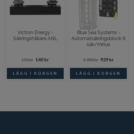
Victron Energy -
Blue Sea Systems -
Säkringshållare ANL
Automatsäkringsblock 6
säk/minus
140 kr
929 kr
150 kr
1 000 kr