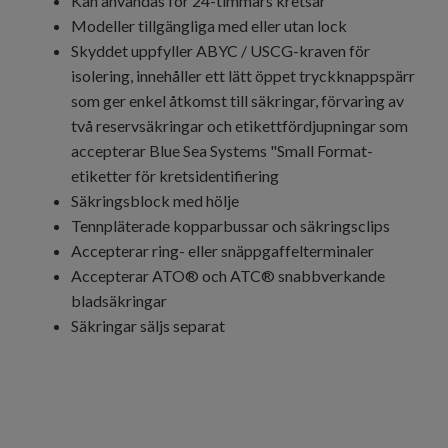
Kan användas för 24-timmars kretsar
Modeller tillgängliga med eller utan lock
Skyddet uppfyller ABYC / USCG-kraven för
isolering, innehåller ett lätt öppet tryckknappspärr
som ger enkel åtkomst till säkringar, förvaring av
två reservsäkringar och etikettfördjupningar som
accepterar Blue Sea Systems "Small Format-
etiketter för kretsidentifiering
Säkringsblock med hölje
Tennpläterade kopparbussar och säkringsclips
Accepterar ring- eller snäppgaffelterminaler
Accepterar ATO® och ATC® snabbverkande
bladsäkringar
Säkringar säljs separat