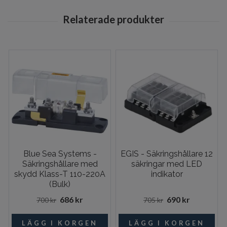
Blue Sea Systems -
EGIS - Säkringshållare 12
Säkringshållare med
säkringar med LED
skydd Klass-T 110-220A
indikator
(Bulk)
686 kr
690 kr
700 kr
705 kr