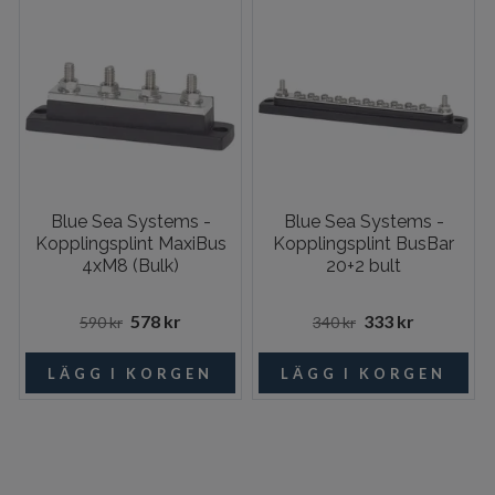
Blue Sea Systems -
Blue Sea Systems -
Kopplingsplint MaxiBus
Kopplingsplint BusBar
4xM8 (Bulk)
20+2 bult
578 kr
333 kr
590 kr
340 kr