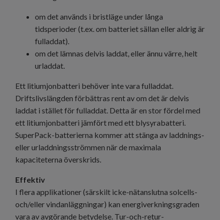
om det används i bristläge under långa
tidsperioder (t.ex. om batteriet sällan eller aldrig är
fulladdat).
om det lämnas delvis laddat, eller ännu värre, helt
urladdat.
Ett litiumjonbatteri behöver inte vara fulladdat.
Driftslivslängden förbättras rent av om det är delvis
laddat i stället för fulladdat. Detta är en stor fördel med
ett litiumjonbatteri jämfört med ett blysyrabatteri.
SuperPack-batterierna kommer att stänga av laddnings-
eller urladdningsströmmen när de maximala
kapaciteterna överskrids.
Effektiv
I flera applikationer (särskilt icke-nätanslutna solcells-
och/eller vindanläggningar) kan energiverkningsgraden
vara av avgörande betydelse. Tur-och-retur-