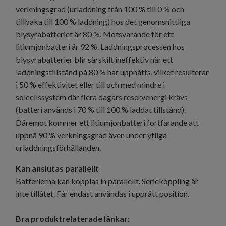
verkningsgrad (urladdning från 100 % till 0 % och
tillbaka till 100 % laddning) hos det genomsnittliga
blysyrabatteriet är 80 %. Motsvarande för ett
litiumjonbatteri är 92 %. Laddningsprocessen hos
blysyrabatterier blir särskilt ineffektiv när ett
laddningstillstånd på 80 % har uppnåtts, vilket resulterar
i 50 % effektivitet eller till och med mindre i
solcellssystem där flera dagars reservenergi krävs
(batteri används i 70 % till 100 % laddat tillstånd).
Däremot kommer ett litiumjonbatteri fortfarande att
uppnå 90 % verkningsgrad även under ytliga
urladdningsförhållanden.
Kan anslutas parallellt
Batterierna kan kopplas in parallellt. Seriekoppling är
inte tillåtet. Får endast användas i upprätt position.
Bra produktrelaterade länkar: