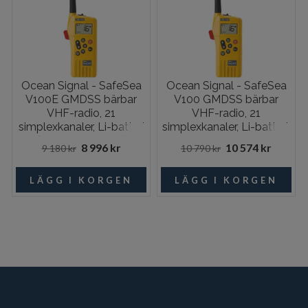
Ocean Signal - SafeSea
Ocean Signal - SafeSea
V100E GMDSS bärbar
V100 GMDSS bärbar
VHF-radio, 21
VHF-radio, 21
simplexkanaler, Li-batteri
simplexkanaler, Li-batteri,
(Nödanvändning)
laddbart batteri
8 996 kr
10 574 kr
9 180 kr
10 790 kr