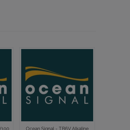
 V100
Ocean Signal - TB6V Alkaline