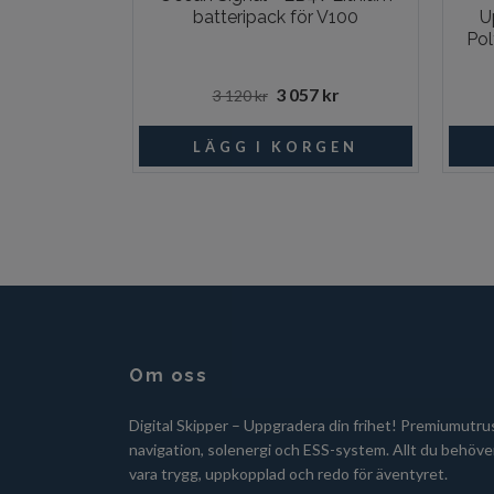
batteripack för V100
U
Pol
3 057 kr
3 120 kr
Om oss
Digital Skipper – Uppgradera din frihet! Premiumutru
navigation, solenergi och ESS-system. Allt du behöver
vara trygg, uppkopplad och redo för äventyret.