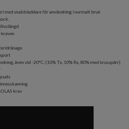
ri med snabbladdare för användning i normalt bruk
hock.
ilivslängd
-kraven
teridränage
nsport
ändning, även vid -20°C. (10% Tx, 10% Rx, 80% med brusspärr)
r
psats
minnesskanning
 SOLAS krav