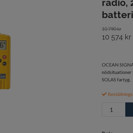
radio, 
batteri
10 790 kr
10 574 kr
OCEAN SIGNAL
nödsituationer 
SOLAS fartyg.
Beställnings