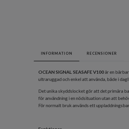
INFORMATION
RECENSIONER
OCEAN SIGNAL SEASAFE V100
är en bärbar
ultraruggad och enkel att använda, både i dagli
Det unika skyddslocket gör att det primära bat
för användning i en nödsituation utan att behö
För normalt bruk används ett uppladdningsbart 
F
unktioner