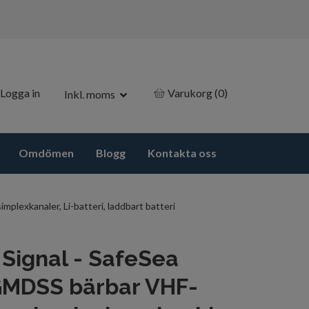
Logga in
Varukorg
(0)
Inkl. moms
Omdömen
Blogg
Kontakta oss
lexkanaler, Li-batteri, laddbart batteri
Signal - SafeSea
GMDSS bärbar VHF-