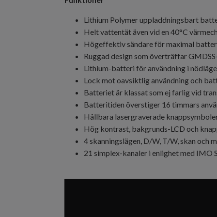
Lithium Polymer uppladdningsbart batte
Helt vattentät även vid en 40°C värmec
Högeffektiv sändare för maximal batter
Ruggad design som överträffar GMDSS
Lithium-batteri för användning i nödläge
Lock mot oavsiktlig användning och bat
Batteriet är klassat som ej farlig vid tra
Batteritiden överstiger 16 timmars anv
Hållbara lasergraverade knappsymbole
Hög kontrast, bakgrunds-LCD och knap
4 skanningslägen, D/W, T/W, skan och 
21 simplex-kanaler i enlighet med IMO