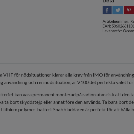
Dela
Artikelnummer:
7
EAN: 5060266110
Leverantör:
Ocean 
a VHF för nödsituationer klarar alla krav från IMO för användning 
g användning och i en nödsituation, är V100 det perfekta valet för 
teriet kan vara permanent monterad på radion utan risk att den tapp
va ta bort skyddstejp eller annat före den används. Ta bara bort de
lithium polymer-batteri. Snabbladdaren är perfekt för att hålla bat