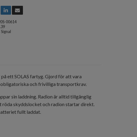
20S-00614
139
Signal
på ett SOLAS fartyg. Gjord för att vara
obligatoriska och frivilliga transportkrav.
ar sin laddning. Radion är alltid tillgänglig
t röda skyddslocket och radion startar direkt.
teriet fullt laddat.