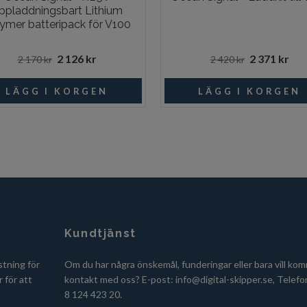
ppladdningsbart Lithium
ymer batteripack för V100
2 126 kr
2 371 kr
2 170 kr
2 420 kr
Kundtjänst
stning för
Om du har några önskemål, funderingar eller bara vill kom
 för att
kontakt med oss? E-post:
info@digital-skipper.se
, Telefo
8 124 423 20.