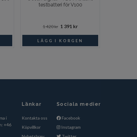
testbatteri för V100
1 391 kr
1 420 kr
Länkar
Sociala medier
ma i
Kontakta oss
Facebook
n: +46
Köpvillkor
Instagram
Nyhetsbrev
Twitter