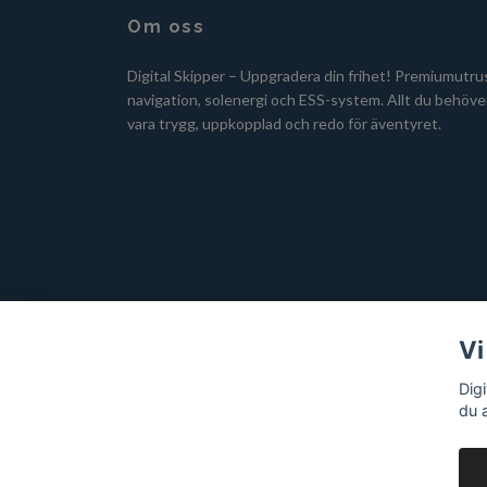
Om oss
Digital Skipper – Uppgradera din frihet! Premiumutru
navigation, solenergi och ESS-system. Allt du behöver
vara trygg, uppkopplad och redo för äventyret.
Vi
Dig
du 
© 2026 Digital Skipper