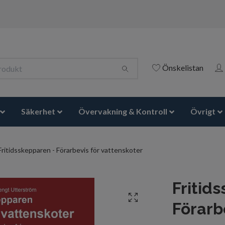
Önskelistan
Säkerhet
Övervakning & Kontroll
Övrigt
ritidsskepparen - Förarbevis för vattenskoter
Fritid
Förarb