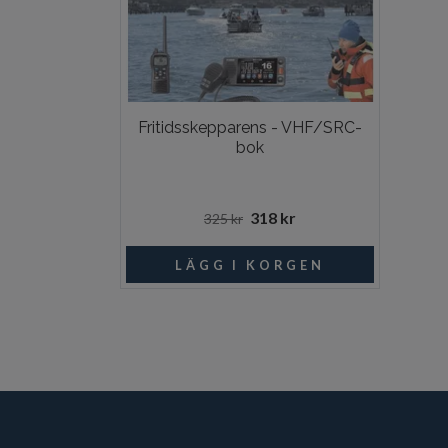
Fritidsskepparens - VHF/SRC-
bok
318 kr
325 kr