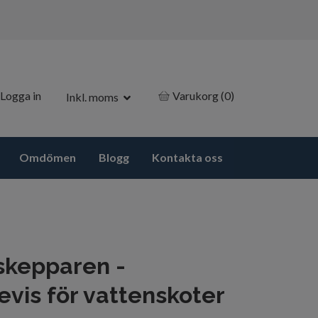
Logga in
Varukorg
(0)
Inkl. moms
Omdömen
Blogg
Kontakta oss
sskepparen -
evis för vattenskoter