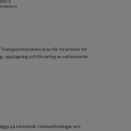
3093-0
sskepparen
Transportstyrelsens krav för förarbevis för
ng, upptagning och förvaring av vattenskoter.
t läggs på körteknik, riskbedömningar och