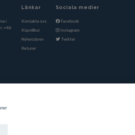
Länkar
Sociala medier
ma i
Kontakta oss
Facebook
n: +46
Köpvillkor
Instagram
Nyhetsbrev
Twitter
Returer
nner