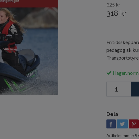
325 kr
318 kr
Fritidsskeppare
pedagogisk kur
Transportstyrel
I lager, norm
Dela
Artikelnummer:
9