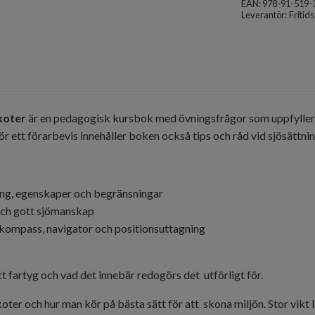
EAN: 978-91-519-
Leverantör:
Fritid
koter
är en pedagogisk kursbok med övningsfrågor som uppfyller 
r ett förarbevis innehåller boken också tips och råd vid sjösättni
ng, egenskaper och begränsningar
 och gott sjömanskap
kompass, navigator och positionsuttagning
 fartyg och vad det innebär redogörs det utförligt för.
oter och hur man kör på bästa sätt för att skona miljön. Stor vik