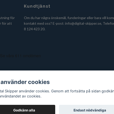
Kundtjänst
stning för
Om du har några önskemål, funderingar eller bara vill kom
 för att
kontakt med oss? E-post:
info@digital-skipper.se
, Telefo
8 124 423 20.
 använder cookies
ital Skipper använder cookies. Genom att fortsätta på sidan godkä
användandet av cookies.
Godkänn alla
Endast nödvändiga