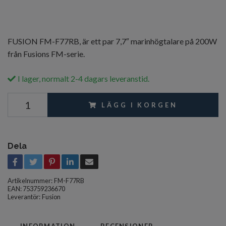
FUSION FM-F77RB, är ett par 7,7″ marinhögtalare på 200W
från Fusions FM-serie.
I lager, normalt 2-4 dagars leveranstid.
LÄGG I KORGEN
Dela
Artikelnummer:
FM-F77RB
EAN: 753759236670
Leverantör:
Fusion
INFORMATION
RECENSIONER