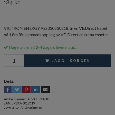
184 kr
VICTRON ENERGY ASS030530218, är en VE.Direct kabel
på 1,8m för sammankoppling av VE-Direct anslutna enheter.
I lager, normalt 2-4 dagars leveranstid.
LÄGG I KORGEN
Dela
Artikelnummer:
ASS030530218
EAN: 8719076019619
Leverantör:
Victron Energy