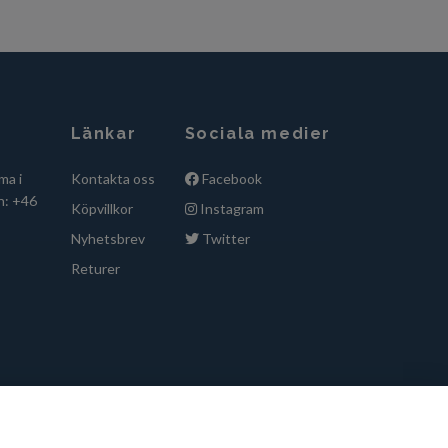
Länkar
Sociala medier
ma i
Kontakta oss
Facebook
n: +46
Köpvillkor
Instagram
Nyhetsbrev
Twitter
Returer