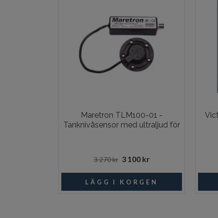
Maretron TLM100-01 -
Vic
Tanknivåsensor med ultraljud för
3 100 kr
3 270 kr