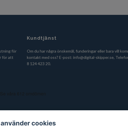
Kundtjänst
stning för
Om du har några önskemål, funderingar eller bara vill kom
 för att
kontakt med oss? E-post:
info@digital-skipper.se
, Telefo
8 124 423 20.
 använder cookies