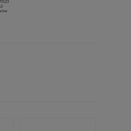
70523
62
rine