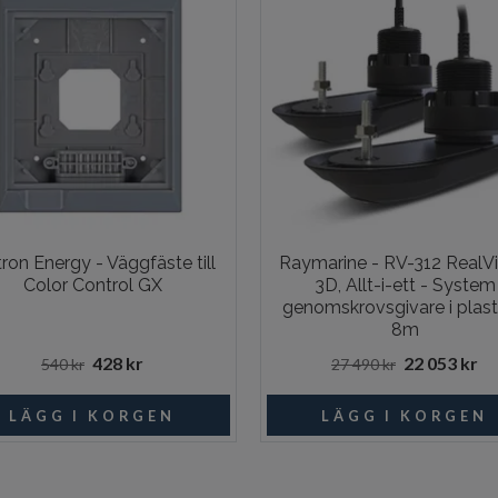
tron Energy - Väggfäste till
Raymarine - RV-312 RealVi
Color Control GX
3D, Allt-i-ett - System
genomskrovsgivare i plast 
8m
428 kr
22 053 kr
540 kr
27 490 kr