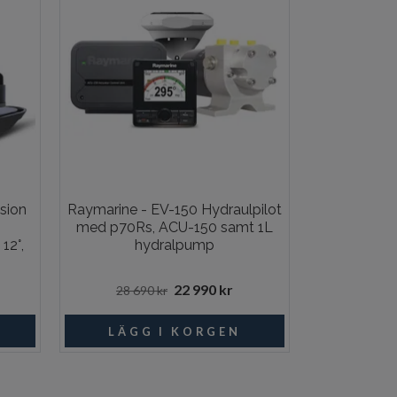
sion
Raymarine - EV-150 Hydraulpilot
Raymar
med p70Rs, ACU-150 samt 1L
Rode
12°,
hydralpump
22 990 kr
28 690 kr
4 79