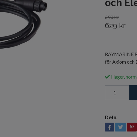
och E
690 kr
629 kr
RAYMARINE R70
för Axiom och 
I lager, norm
Dela