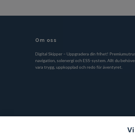
Om oss
Digital Skipper – Uppgradera din frihet! Premiumutru
navigation, solenergi och ESS-system. Allt du behöver
vara trygg, uppkopplad och redo för äventyret.
Vi