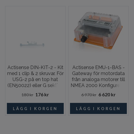
Actisense DIN-KIT-2 - Kit
Actisense EMU-1-BAS -
med 1 clip & 2 skruvar. För
Gateway för motordata
USG-2 på en top hat
från analoga motorer till
(EN50022) eller G sektion
NMEA 2000 Konfigureras
(EN50035)
med en NGT-1-USB.
176 kr
6 620 kr
180 kr
6 970 kr