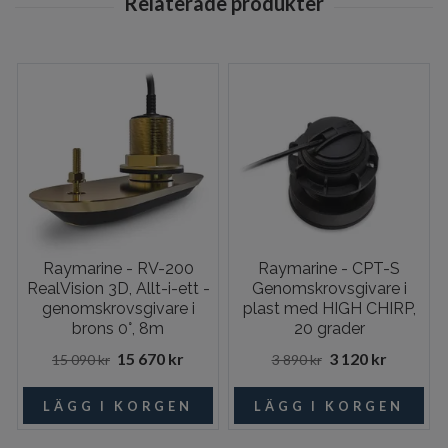
Raymarine - RV-200
Raymarine - CPT-S
RealVision 3D, Allt-i-ett -
Genomskrovsgivare i
genomskrovsgivare i
plast med HIGH CHIRP,
brons 0°, 8m
20 grader
15 670 kr
3 120 kr
15 090 kr
3 890 kr