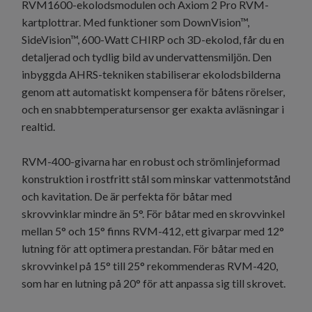
RVM1600-ekolodsmodulen och Axiom 2 Pro RVM-
kartplottrar. Med funktioner som DownVision™,
SideVision™, 600-Watt CHIRP och 3D-ekolod, får du en
detaljerad och tydlig bild av undervattensmiljön. Den
inbyggda AHRS-tekniken stabiliserar ekolodsbilderna
genom att automatiskt kompensera för båtens rörelser,
och en snabbtemperatursensor ger exakta avläsningar i
realtid.
RVM-400-givarna har en robust och strömlinjeformad
konstruktion i rostfritt stål som minskar vattenmotstånd
och kavitation. De är perfekta för båtar med
skrovvinklar mindre än 5°. För båtar med en skrovvinkel
mellan 5° och 15° finns RVM-412, ett givarpar med 12°
lutning för att optimera prestandan. För båtar med en
skrovvinkel på 15° till 25° rekommenderas RVM-420,
som har en lutning på 20° för att anpassa sig till skrovet.