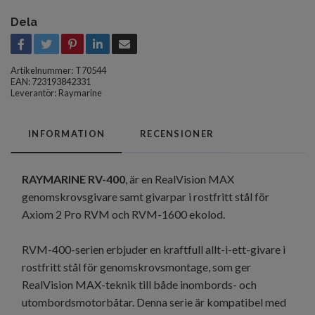
Dela
Artikelnummer:
T70544
EAN: 723193842331
Leverantör:
Raymarine
INFORMATION
RECENSIONER
RAYMARINE RV-400
, är en RealVision MAX
genomskrovsgivare samt givarpar i rostfritt stål för
Axiom 2 Pro RVM och RVM-1600 ekolod.
RVM-400-serien erbjuder en kraftfull allt-i-ett-givare i
rostfritt stål för genomskrovsmontage, som ger
RealVision MAX-teknik till både inombords- och
utombordsmotorbåtar. Denna serie är kompatibel med