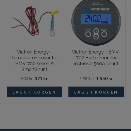
Victron Energy -
Victron Energy - BMV-
Temperatursensor för
702 Batterimonitor
BMV-700 serien &
inklusive 500A shunt
SmartShunt
371 kr
1 550 kr
500 kr
1 980 kr