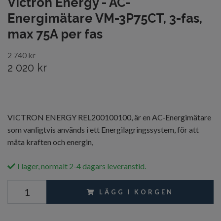
Victron Energy - AC-
Energimätare VM-3P75CT, 3-fas,
max 75A per fas
2 740 kr
2 020 kr
VICTRON ENERGY REL200100100, är en AC-Energimätare
som vanligtvis används i ett Energilagringssystem, för att
mäta kraften och energin,
I lager, normalt 2-4 dagars leveranstid.
LÄGG I KORGEN