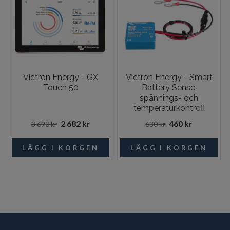
Victron Energy - GX
Victron Energy - Smart
Touch 50
Battery Sense,
spännings- och
temperaturkontroll
2 682 kr
460 kr
3 690 kr
630 kr