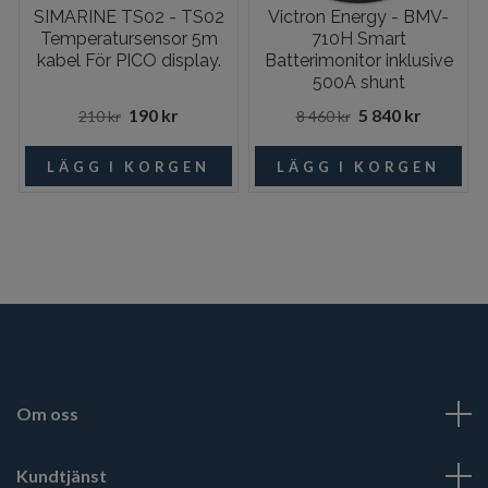
SIMARINE TS02 - TS02
Victron Energy - BMV-
Temperatursensor 5m
710H Smart
kabel För PICO display.
Batterimonitor inklusive
500A shunt
190 kr
5 840 kr
210 kr
8 460 kr
Om oss
Kundtjänst