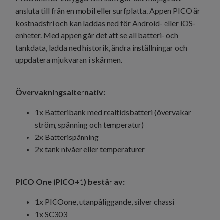
ansluta till från en mobil eller surfplatta. Appen PICO är
kostnadsfri och kan laddas ned för Android- eller iOS-
enheter. Med appen går det att se all batteri- och
tankdata, ladda ned historik, ändra inställningar och
uppdatera mjukvaran i skärmen.
Övervakningsalternativ:
1x Batteribank med realtidsbatteri (övervakar
ström, spänning och temperatur)
2x Batterispänning
2x tank nivåer eller temperaturer
PICO One (PICO+1) består av:
1x PICOone, utanpåliggande, silver chassi
1x SC303