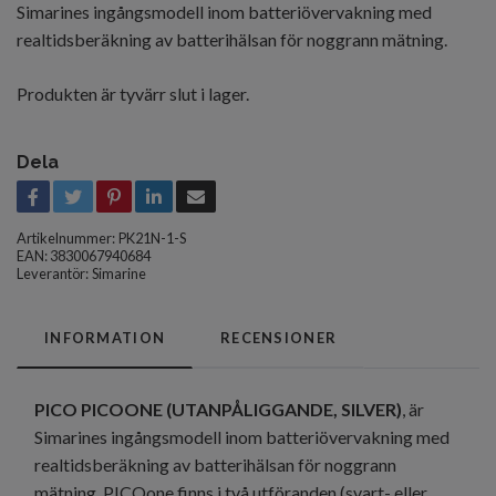
Simarines ingångsmodell inom batteriövervakning med
realtidsberäkning av batterihälsan för noggrann mätning.
Produkten är tyvärr slut i lager.
Dela
Artikelnummer:
PK21N-1-S
EAN: 3830067940684
Leverantör:
Simarine
INFORMATION
RECENSIONER
PICO PICOONE (UTANPÅLIGGANDE, SILVER)
, är
Simarines ingångsmodell inom batteriövervakning med
realtidsberäkning av batterihälsan för noggrann
mätning. PICOone finns i två utföranden (svart- eller