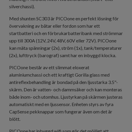
silverchassi).
Med shunten SC303 är PICOone en perfekt lösning för
övervakning av båtar eller fordon som har ett
startbatteri och en förbrukarbatteribank med strömmar
upp till 300A (12V, 24V, 48V, 60V eller 72V). PICOone
kan mäta spänningar (2x), ström (1x), tank/temperaturer
(2x), lufttryck (barograf) samt har en inbyggd klocka.
PICOone består av ett slimmat eloxerat
aluminiumchassi och ett kraftigt Gorilla glass med
antireflexbehandling är bondad på den ljusstarka 3.5"-
skärm. Den är vatten- och dammsäker och kan monteras
både inom- och utomhus. Ljustyrkan på skärmen justeras
automatiskt med en ljussensor. Enheten styrs av fyra
CapSense pekknappar som fungerar även om det är
blött.
PICOone har inbyggd wifi som gör det möjligt att