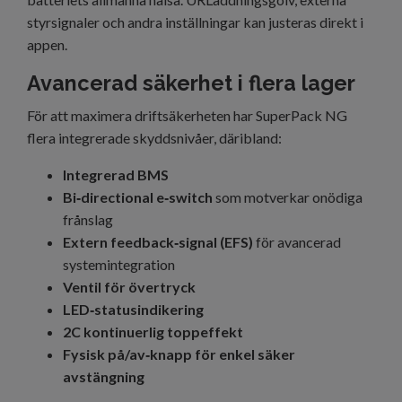
styrsignaler och andra inställningar kan justeras direkt i
appen.
Avancerad säkerhet i flera lager
För att maximera driftsäkerheten har SuperPack NG
flera integrerade skyddsnivåer, däribland:
Integrerad BMS
Bi‑directional e‑switch
som motverkar onödiga
frånslag
Extern feedback‑signal (EFS)
för avancerad
systemintegration
Ventil för övertryck
LED‑statusindikering
2C kontinuerlig toppeffekt
Fysisk på/av‑knapp för enkel säker
avstängning