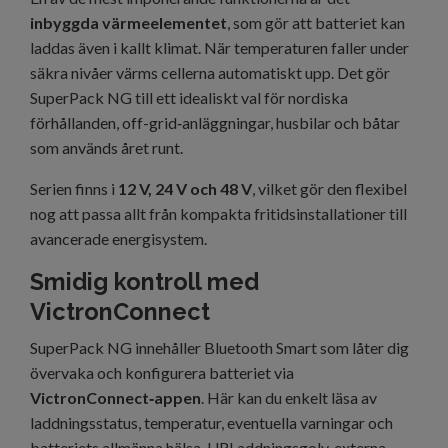
inbyggda värmeelementet
, som gör att batteriet kan
laddas även i kallt klimat. När temperaturen faller under
säkra nivåer värms cellerna automatiskt upp. Det gör
SuperPack NG till ett idealiskt val för nordiska
förhållanden, off-grid‑anläggningar, husbilar och båtar
som används året runt.
Serien finns i
12 V, 24 V och 48 V
, vilket gör den flexibel
nog att passa allt från kompakta fritidsinstallationer till
avancerade energisystem.
Smidig kontroll med
VictronConnect
SuperPack NG innehåller Bluetooth Smart som låter dig
övervaka och konfigurera batteriet via
VictronConnect‑appen
. Här kan du enkelt läsa av
laddningsstatus, temperatur, eventuella varningar och
batteriets allmänna hälsa. URLaddningsgolv, externa