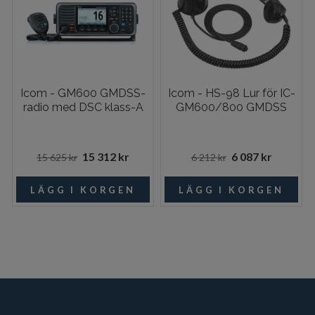
Icom - GM600 GMDSS-
Icom - HS-98 Lur för IC-
radio med DSC klass-A
GM600/800 GMDSS
15 312 kr
6 087 kr
15 625 kr
6 212 kr