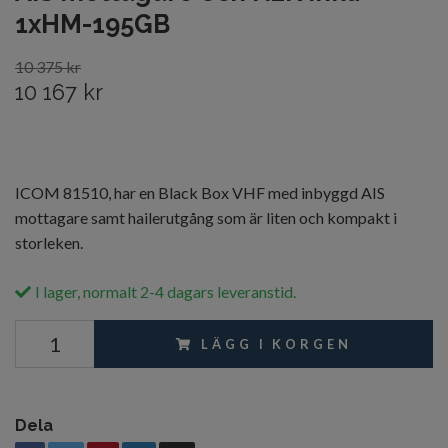
1xHM-195GB
10 375 kr
10 167 kr
ICOM 81510, har en Black Box VHF med inbyggd AIS
mottagare samt hailerutgång som är liten och kompakt i
storleken.
I lager, normalt 2-4 dagars leveranstid.
LÄGG I KORGEN
Dela