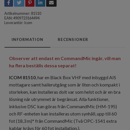
Artikelnummer:
81510
EAN: 4909723164494
Leverantör:
Icom
INFORMATION
RECENSIONER
Observer att endast en CommandMic ingår, vill man
ha flera beställs dessa separat!
ICOM
81510
, har en Black Box VHF med inbyggd AIS
mottagare samt hailerutgång som är liten och kompakt i
storleken, kan installeras dolt var som helst och är en bra
lösning när utrymmet är begränsat. Alla funktioner,
inklusive DSC kan göras från CommandMic (HM-195)
och RF-enheten kan installeras utom synhåll, upp till 60
fot (18,3 m)* från CommandMic (Två OPC-1541 extra
kablar krävs för 60 fot installation.).