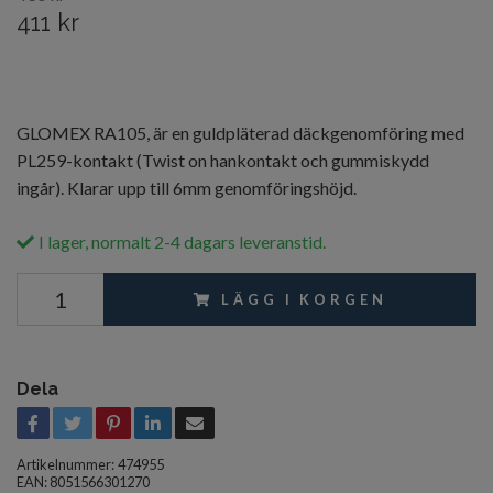
411 kr
GLOMEX RA105, är en guldpläterad däckgenomföring med
PL259-kontakt (Twist on hankontakt och gummiskydd
ingår). Klarar upp till 6mm genomföringshöjd.
I lager, normalt 2-4 dagars leveranstid.
LÄGG I KORGEN
Dela
Artikelnummer:
474955
EAN: 8051566301270