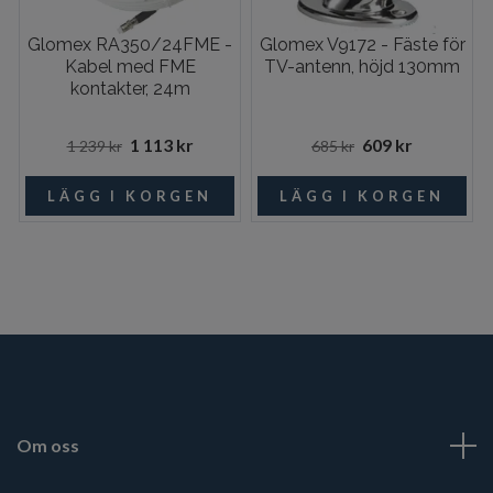
Glomex RA350/24FME -
Glomex V9172 - Fäste för
Kabel med FME
TV-antenn, höjd 130mm
kontakter, 24m
1 113 kr
609 kr
1 239 kr
685 kr
Om oss