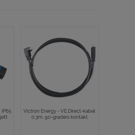
 IP65
Victron Energy - VE.Direct-kabel
Victron Ene
jett
0,3m, 90-graders kontakt