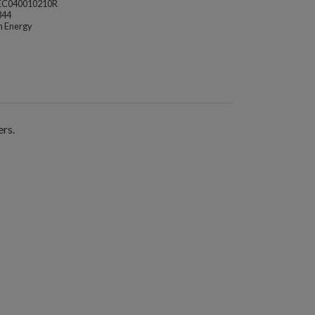
EC040010210R
344
n Energy
ers.