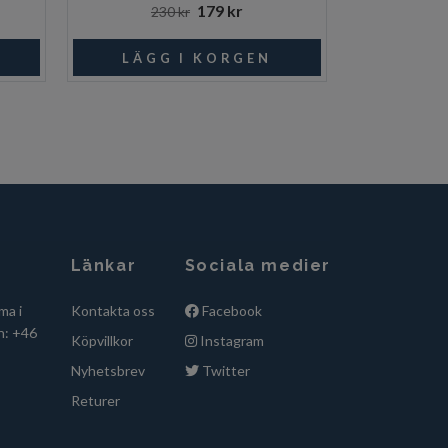
179 kr
230 kr
17
Länkar
Sociala medier
ma i
Kontakta oss
Facebook
n: +46
Köpvillkor
Instagram
Nyhetsbrev
Twitter
Returer