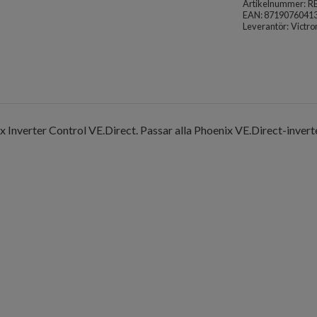
Artikelnummer:
R
EAN: 8719076041
Leverantör:
Victro
ix Inverter Control VE.Direct. Passar alla Phoenix VE.Direct-invert