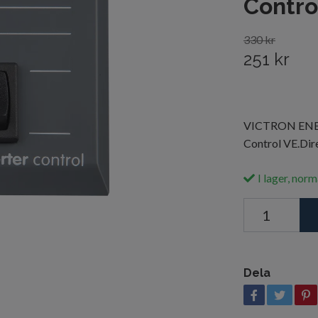
Contro
330 kr
251 kr
VICTRON ENER
Control VE.Dire
I lager, norm
Dela