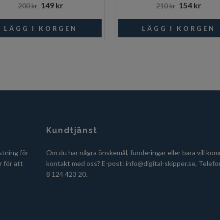
149 kr
154 kr
200 kr
210 kr
Kundtjänst
stning för
Om du har några önskemål, funderingar eller bara vill kom
 för att
kontakt med oss? E-post:
info@digital-skipper.se
, Telefo
8 124 423 20.