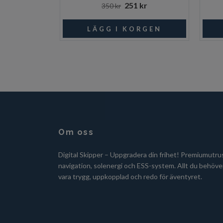
251 kr
350 kr
Om oss
Digital Skipper – Uppgradera din frihet! Premiumutru
navigation, solenergi och ESS-system. Allt du behöver
vara trygg, uppkopplad och redo för äventyret.